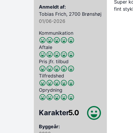
Super ko
Anmeldt af:
fint sty
Tobias Frich, 2700 Brønshøj
01/06-2026
Kommunikation
Aftale
Pris jfr. tilbud
Tilfredshed
Oprydning
Karakter
5.0
Byggeår: