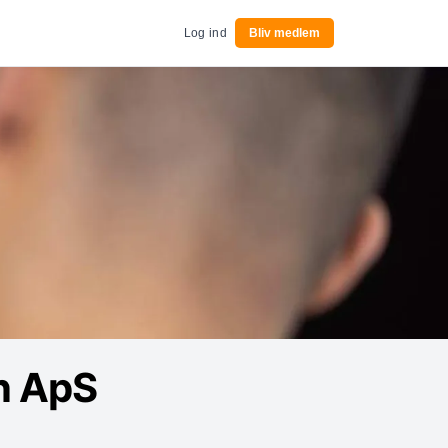
Log ind
Bliv medlem
on ApS