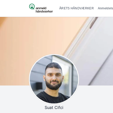
Primær na
Spring til indhold
ÅRETS HÅNDVÆRKER
Anmeldels
Suat Cifci