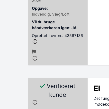
2026
Opgave:
Indvendig, Væg/Loft
Vil du bruge
håndværkeren igen: JA
Oprettet i cvr nr.: 43567136
Verificeret
El
kunde
Det fun
imødek