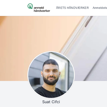
Primær na
Spring til indhold
ÅRETS HÅNDVÆRKER
Anmeldels
Suat Cifci