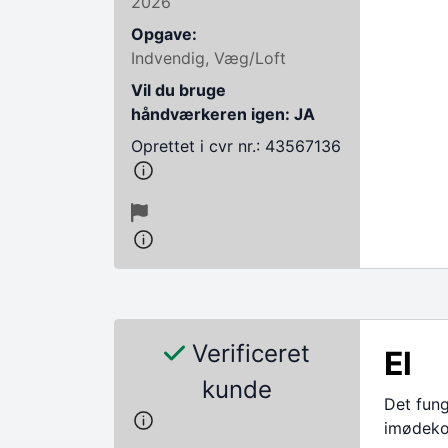
2026
Opgave:
Indvendig, Væg/Loft
Vil du bruge
håndværkeren igen: JA
Oprettet i cvr nr.: 43567136
Verificeret
El
kunde
Det fun
imødek