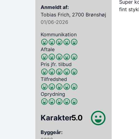
Super ko
Anmeldt af:
fint sty
Tobias Frich, 2700 Brønshøj
01/06-2026
Kommunikation
Aftale
Pris jfr. tilbud
Tilfredshed
Oprydning
Karakter
5.0
Byggeår: