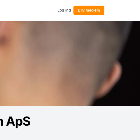
Log ind
Bliv medlem
on ApS