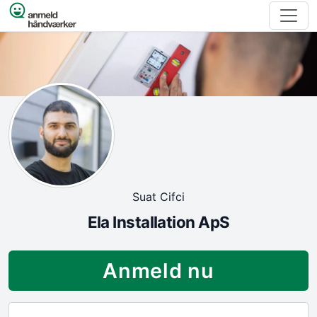
Spring til indhold
Suat Cifci
Ela Installation ApS
Anmeld nu