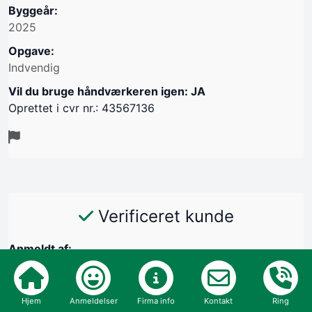
Byggeår:
2025
Opgave:
Indvendig
Vil du bruge håndværkeren igen: JA
Oprettet i cvr nr.: 43567136
Verificeret kunde
Anmeldt af:
Helle Willemoes, 2980 Kokkedal
29/10-2025
Hjem
Anmeldelser
Firma info
Kontakt
Ring