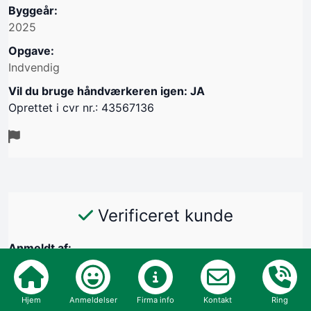
Byggeår:
2025
Opgave:
Indvendig
Vil du bruge håndværkeren igen: JA
Oprettet i cvr nr.: 43567136
Verificeret kunde
Anmeldt af:
Helle Willemoes, 2980 Kokkedal
29/10-2025
Hjem
Anmeldelser
Firma info
Kontakt
Ring