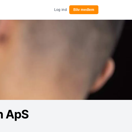
Log ind
Bliv medlem
on ApS