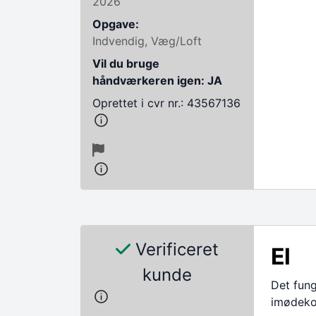
2026
Opgave:
Indvendig, Væg/Loft
Vil du bruge
håndværkeren igen: JA
Oprettet i cvr nr.: 43567136
Verificeret
El
kunde
Det fun
imødek