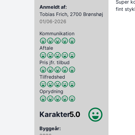
Super ko
Anmeldt af:
fint sty
Tobias Frich, 2700 Brønshøj
01/06-2026
Kommunikation
Aftale
Pris jfr. tilbud
Tilfredshed
Oprydning
Karakter
5.0
Byggeår: