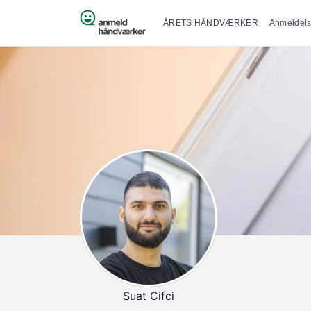
Primær na
Spring til indhold
ÅRETS HÅNDVÆRKER
Anmeldels
Suat Cifci