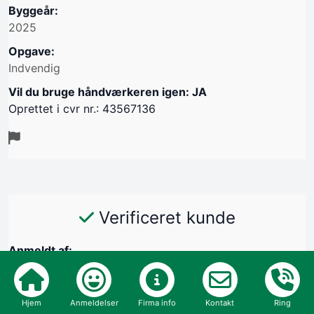
Byggeår:
2025
Opgave:
Indvendig
Vil du bruge håndværkeren igen: JA
Oprettet i cvr nr.: 43567136
Verificeret kunde
Anmeldt af:
Helle Willemoes, 2980 Kokkedal
29/10-2025
Hjem
Anmeldelser
Firma info
Kontakt
Ring