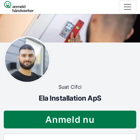
Spring til indhold
Suat Cifci
Ela Installation ApS
Anmeld nu