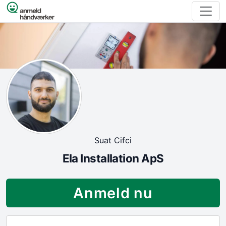
Spring til indhold
Suat Cifci
Ela Installation ApS
Anmeld nu