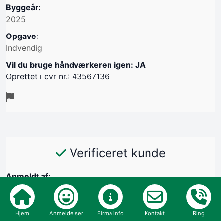
Byggeår:
2025
Opgave:
Indvendig
Vil du bruge håndværkeren igen: JA
Oprettet i cvr nr.: 43567136
Verificeret kunde
Anmeldt af:
Helle Willemoes, 2980 Kokkedal
29/10-2025
Hjem
Anmeldelser
Firma info
Kontakt
Ring