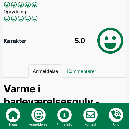
Oprydning
5.0
Karakter
Anmeldelse
Kommentarer
Varme i
badeværelsesgulv -
opsat stikkontakt
Hjem
Anmeldelser
Firma info
Kontakt
Ring
Yderst venlig og dygtig elektriker som overholdt alle