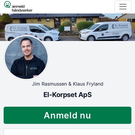
Spring til indhold
Jim Rasmussen & Klaus Fryland
El-Korpset ApS
Anmeld nu