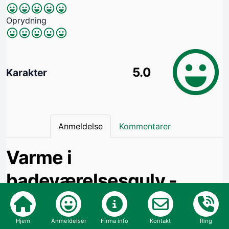
Oprydning
5.0
Karakter
Anmeldelse
Kommentarer
Varme i
badeværelsesgulv -
opsat stikkontakt
Hjem
Anmeldelser
Firma info
Kontakt
Ring
Yderst venlig og dygtig elektriker som overholdt alle