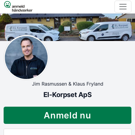
Spring til indhold
Jim Rasmussen & Klaus Fryland
El-Korpset ApS
Anmeld nu