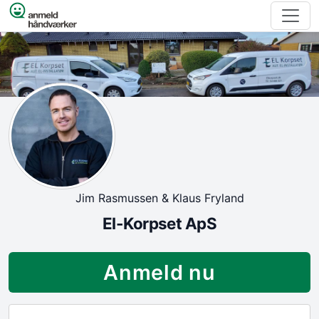
Spring til indhold
Jim Rasmussen & Klaus Fryland
El-Korpset ApS
Anmeld nu