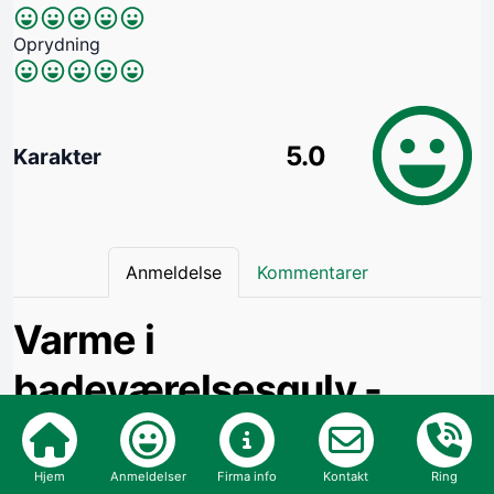
Oprydning
5.0
Karakter
Anmeldelse
Kommentarer
Varme i
badeværelsesgulv -
opsat stikkontakt
Hjem
Anmeldelser
Firma info
Kontakt
Ring
Yderst venlig og dygtig elektriker som overholdt alle