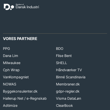
VORES PARTNERE
PPG
BDO
Dana Lim
Flise Bent
Milwaukee
SHELL
Cph Wrap
Håndværker TV
VanKompagniet
Binné Scandinavia
NOWAS
Membraner.dk
Byggekonsulenter.dk
gdpr-regler.dk
Hallerup Net / e-Regnskab
Visma DataLøn
Adtimize
ClearBook