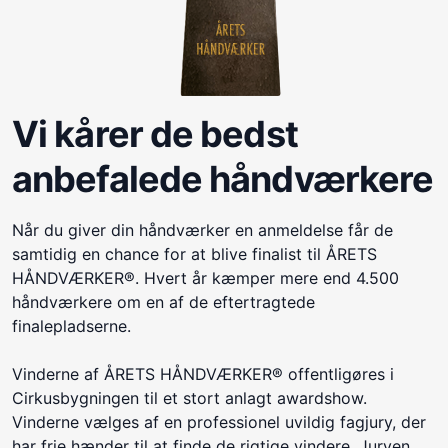
Vi kårer de bedst
anbefalede håndværkere
Når du giver din håndværker en anmeldelse får de
samtidig en chance for at blive finalist til ÅRETS
HÅNDVÆRKER®. Hvert år kæmper mere end 4.500
håndværkere om en af de eftertragtede
finalepladserne.
Vinderne af ÅRETS HÅNDVÆRKER® offentligøres i
Cirkusbygningen til et stort anlagt awardshow.
Vinderne vælges af en professionel uvildig fagjury, der
har frie hænder til at finde de rigtige vindere. Juryen