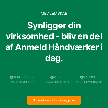
MEDLEMSKAB
Synliggør din
virksomhed - bliv en del
af Anmeld Håndværker i
dag.
VERIFICEREDE
MERE
VIS DINE
ANMELDELSER
TROVÆRDIGHED
MESTERVÆRKER
Bliv medlem, se fordele og priser