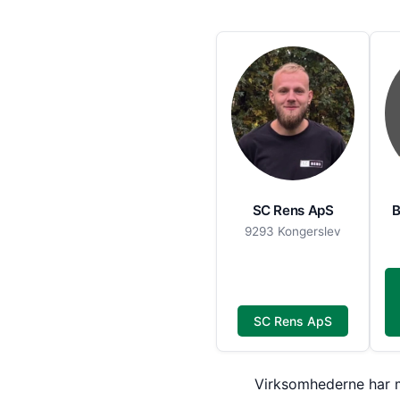
SC Rens ApS
B
9293 Kongerslev
SC Rens ApS
Virksomhederne har mi