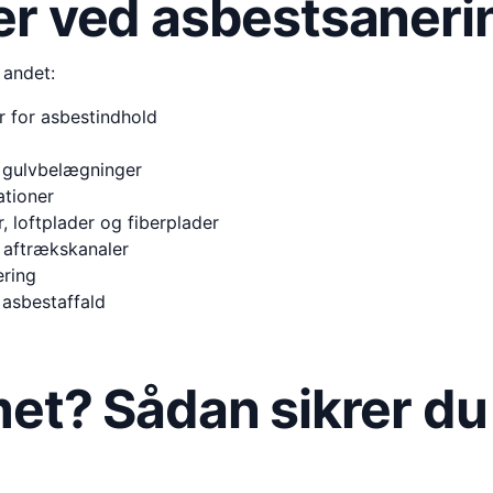
er ved asbestsaneri
 andet:
r for asbestindhold
og gulvbelægninger
ationer
 loftplader og fiberplader
g aftrækskanaler
ering
 asbestaffald
et? Sådan sikrer du 