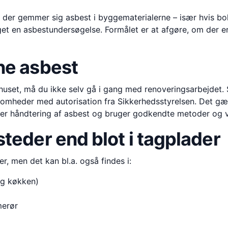
 at der gemmer sig asbest i byggematerialerne – især hvis bo
get en asbestundersøgelse. Formålet er at afgøre, om der er
rne asbest
i huset, må du ikke selv gå i gang med renoveringsarbejdet.
ksomheder med autorisation fra Sikkerhedsstyrelsen. Det gæ
kker håndtering af asbest og bruger godkendte metoder og 
steder end blot i tagplader
, men det kan bl.a. også findes i:
og køkken)
merør