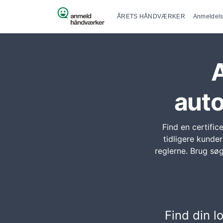
Primær na
Spring til indhold
ÅRETS HÅNDVÆRKER
Anmeldels
A
auto
Find en certific
tidligere kunde
reglerne. Brug sø
Find din 