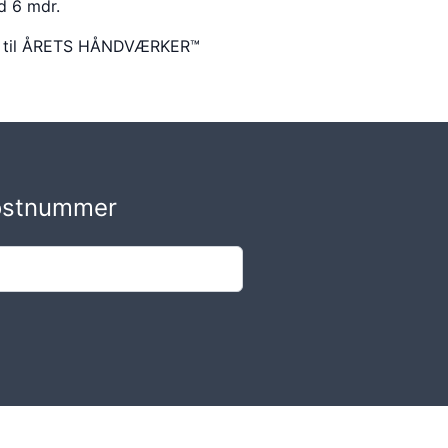
d 6 mdr.
ter til ÅRETS HÅNDVÆRKER™
postnummer