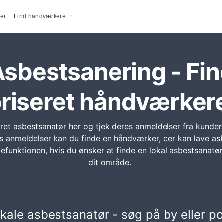
vigation
er
Find håndværkere
sbestsanering - Fi
riseret håndværker
eret asbestsanatør her og tjek deres anmeldelser fra kunde
rs anmeldelser kan du finde en håndværker, der kan lave asb
gefunktionen, hvis du ønsker at finde en lokal asbestsanatø
dit område.
lokale asbestsanatør - søg på by eller 