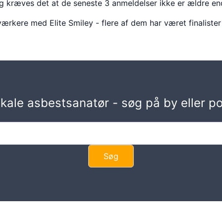
g kræves det at de seneste 3 anmeldelser ikke er ældre en
værkere med Elite Smiley - flere af dem har været finalis
lokale asbestsanatør - søg på by eller 