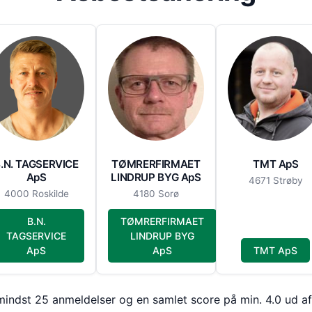
.N. TAGSERVICE
TØMRERFIRMAET
TMT ApS
ApS
LINDRUP BYG ApS
4671 Strøby
4000 Roskilde
4180 Sorø
B.N.
TØMRERFIRMAET
TAGSERVICE
LINDRUP BYG
ApS
ApS
TMT ApS
ndst 25 anmeldelser og en samlet score på min. 4.0 ud af e