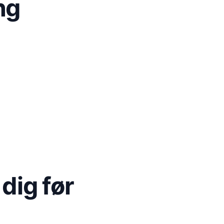
ng
dig før