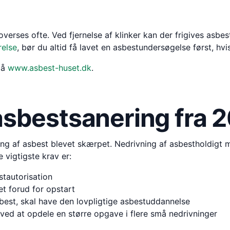
 overses ofte. Ved fjernelse af klinker kan der frigives asb
else
, bør du altid få lavet en asbestundersøgelse først, hvi
på
www.asbest-huset.dk
.
 asbestsanering fra 
ring af asbest blevet skærpet. Nedrivning af asbestholdigt
 vigtigste krav er:
tautorisation
et forud for opstart
best, skal have den lovpligtige asbestuddannelse
ved at opdele en større opgave i flere små nedrivninger