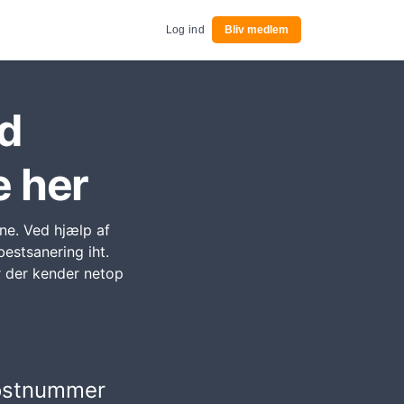
Log ind
Bliv medlem
nd
e her
rne. Ved hjælp af
estsanering iht.
r der kender netop
postnummer