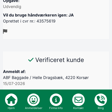
Opgave:
Udvendig
Vil du bruge håndværkeren igen: JA
Oprettet i cvr nr.: 43575619
Verificeret kunde
Anmeldt af:
ABF Baggade / Helle Dragsbæk, 4220 Korsør
15/07-2026
Kommunikation
Aftale
Hjem
Anmeldelser
Firma info
Kontakt
Ring