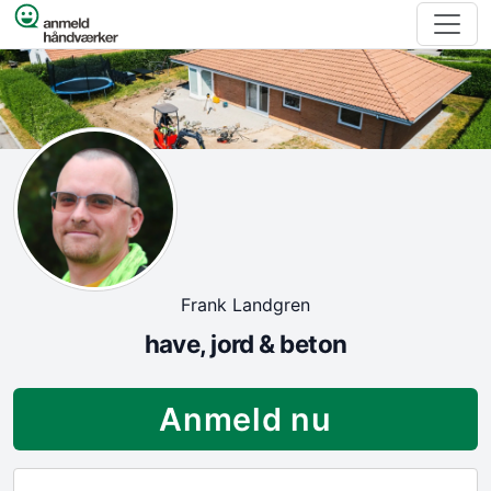
Spring til indhold
Frank Landgren
have, jord & beton
Anmeld nu