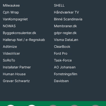
Milwaukee
SHELL
Cph Wrap
Håndværker TV
VanKompagniet
Binné Scandinavia
NOWAS
Membraner.dk
Byggekonsulenter.dk
gdpr-regler.dk
Hallerup Net / e-Regnskab
Visma DataLøn
Adtimize
ClearBook
VideoVicer
Ford Pro
SoRoTo
Task-Force
Installatør Partner
AO Johansen
Human House
Forretningsfilm
Gravør Schwartz
Davidsen