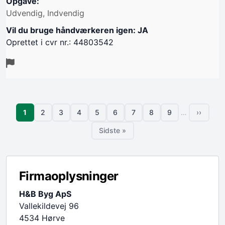
Opgave:
Udvendig, Indvendig
Vil du bruge håndværkeren igen: JA
Oprettet i cvr nr.: 44803542
Sideinddeling
Side
1
2
3
4
5
6
7
8
9
…
››
Side
Side
Side
Side
Side
Side
Side
Side
Næste s
Sidste »
Sidste side
Firmaoplysninger
H&B Byg ApS
Vallekildevej 96
4534 Hørve