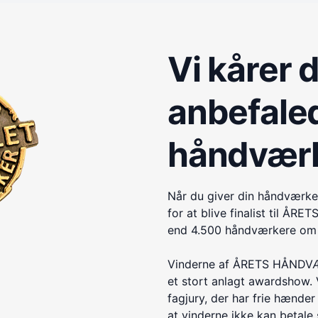
Vi kårer 
anbefale
håndvær
Når du giver din håndværke
for at blive finalist til 
end 4.500 håndværkere om e
Vinderne af ÅRETS HÅNDVÆR
et stort anlagt awardshow. 
fagjury, der har frie hænder 
at vinderne ikke kan betale s