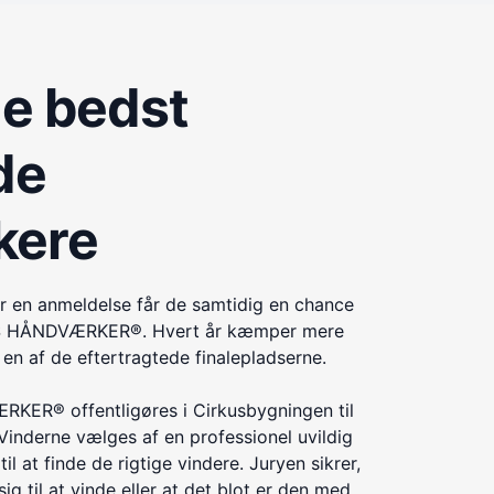
de bedst
de
kere
r en anmeldelse får de samtidig en chance
ÅRETS HÅNDVÆRKER®. Hvert år kæmper mere
n af de eftertragtede finalepladserne.
KER® offentligøres i Cirkusbygningen til
Vinderne vælges af en professionel uvildig
til at finde de rigtige vindere. Juryen sikrer,
ig til at vinde eller at det blot er den med