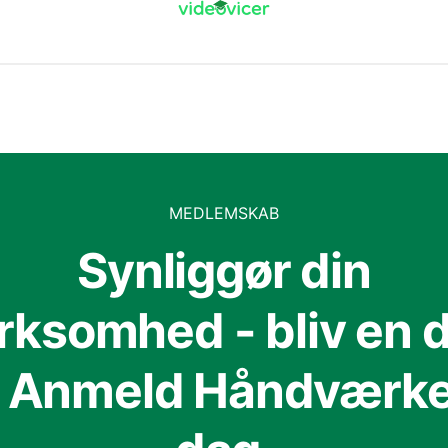
MEDLEMSKAB
Synliggør din
irksomhed - bliv en d
f Anmeld Håndværker