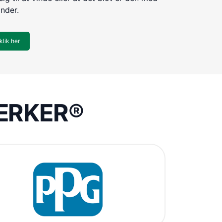
inder.
klik her
VÆRKER®