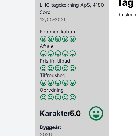
Tag
LHG tagdækning ApS, 4180
Sorø
Du skal 
12/05-2026
Kommunikation
Aftale
Pris jfr. tilbud
Tilfredshed
Oprydning
Karakter
5.0
Byggeår:
2026