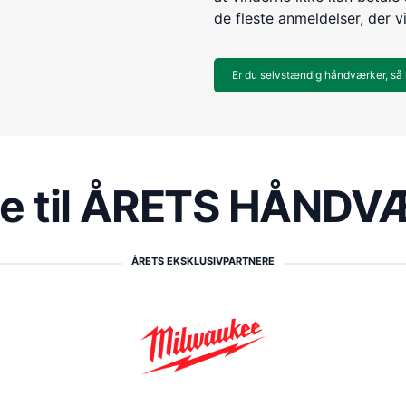
de fleste anmeldelser, der v
Er du selvstændig håndværker, så 
re til ÅRETS HÅND
ÅRETS EKSKLUSIVPARTNERE