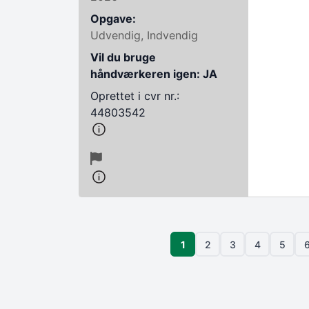
Opgave:
Udvendig, Indvendig
Vil du bruge
håndværkeren igen: JA
Oprettet i cvr nr.:
44803542
Sideinddeling
Side
1
2
3
4
5
Side
Side
Side
Side