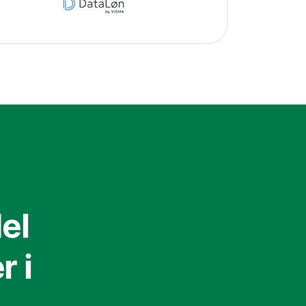
el
 i