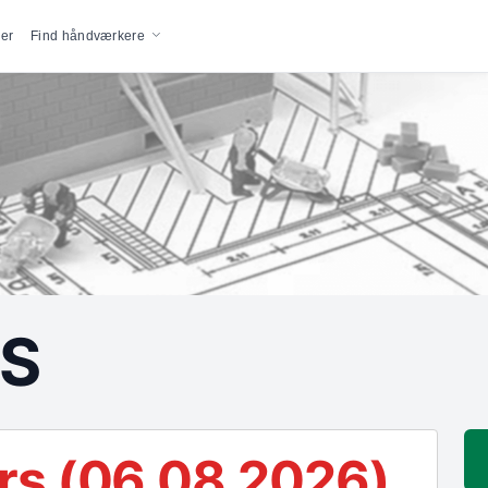
vigation
er
Find håndværkere
pS
rs (06.08.2026)