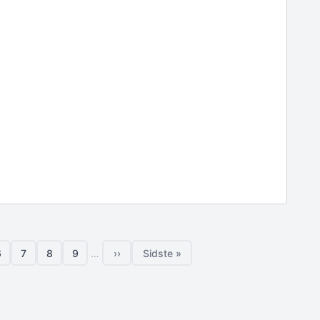
6
7
8
9
…
››
Sidste »
Side
Side
Side
Side
Næste side
Sidste side