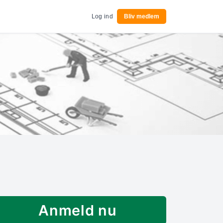
Log ind
Bliv medlem
Anmeld nu