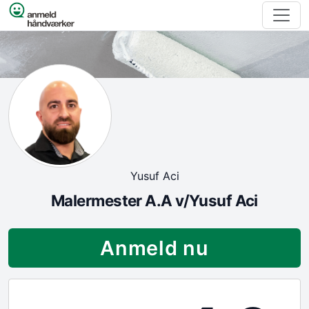
Spring til indhold
Yusuf Aci
Malermester A.A v/Yusuf Aci
Anmeld nu