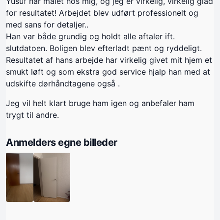
Yusuf har malet hos mig, og jeg er virkelig, virkelig glad
for resultatet! Arbejdet blev udført professionelt og
med sans for detaljer..
Han var både grundig og holdt alle aftaler ift.
slutdatoen. Boligen blev efterladt pænt og ryddeligt.
Resultatet af hans arbejde har virkelig givet mit hjem et
smukt løft og som ekstra god service hjalp han med at
udskifte dørhåndtagene også .
Jeg vil helt klart bruge ham igen og anbefaler ham
trygt til andre.
Anmelders egne billeder