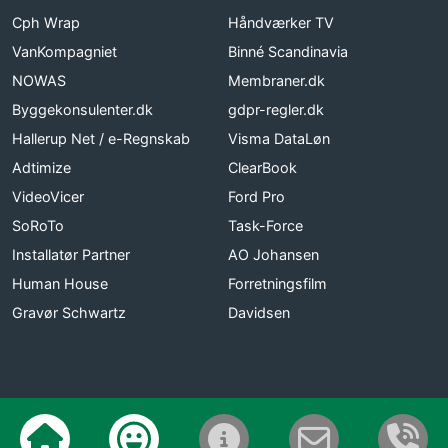
Cph Wrap
Håndværker TV
VanKompagniet
Binné Scandinavia
NOWAS
Membraner.dk
Byggekonsulenter.dk
gdpr-regler.dk
Hallerup Net / e-Regnskab
Visma DataLøn
Adtimize
ClearBook
VideoVicer
Ford Pro
SoRoTo
Task-Force
Installatør Partner
AO Johansen
Human House
Forretningsfilm
Gravør Schwartz
Davidsen
© 2026 Anmeld Håndværker
Hjemmeside vilkår
Cookie politik