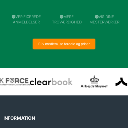
VERIFICEREDE
MERE
VIS DINE
ANMELDELSER
TROVÆRDIGHED
MESTERVÆRKER
Bliv medlem, se fordele og priser
INFORMATION