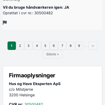
Vil du bruge håndværkeren igen: JA
Oprettet i cvr nr.: 30500482
Sideinddeling
Side
1
2
3
4
5
6
7
8
9
…
››
Side
Side
Side
Side
Side
Side
Side
Side
Næste s
Sidste »
Sidste side
Firmaoplysninger
Hus og Have Eksperten ApS
c/o Milstjerne
3200 Helsinge
CVR nr:
30500482