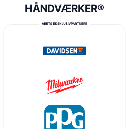
HÅNDVÆRKER®
ÅRETS EKSKLUSIVPARTNERE