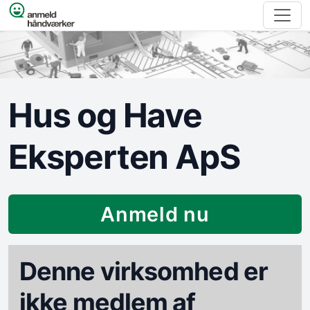
Spring til indhold
Hus og Have
Eksperten ApS
Anmeld nu
Denne virksomhed er
ikke medlem af