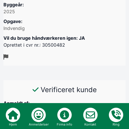
Byggeår:
2025
Opgave:
Indvendig
Vil du bruge håndværkeren igen: JA
Oprettet i cvr nr.: 30500482
Verificeret kunde
Anmeldt af:
Lis Andersen, 3140 ålsgårde
21/05-2025
Hjem
Anmeldelser
Firma info
Kontakt
Ring