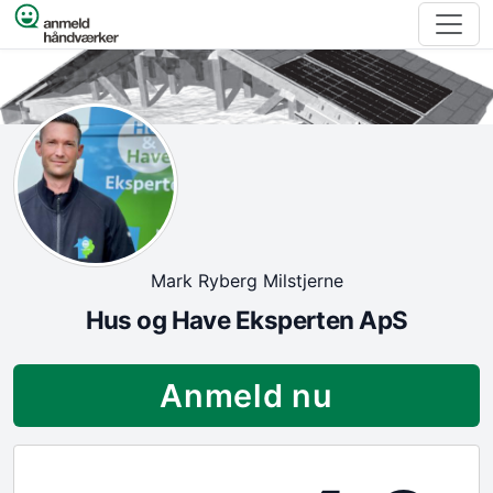
Spring til indhold
Mark Ryberg Milstjerne
Hus og Have Eksperten ApS
Anmeld nu