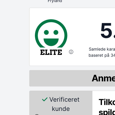
Fryland
5
Samlede karak
baseret på 3
Anme
Verificeret
Tilk
kunde
spi