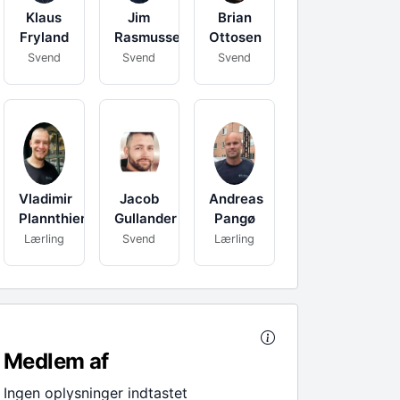
Klaus
Jim
Brian
Fryland
Rasmussen
Ottosen
Svend
Svend
Svend
Vladimir
Jacob
Andreas
Plannthien
Gullander
Pangø
Lærling
Svend
Lærling
Medlem af
Ingen oplysninger indtastet