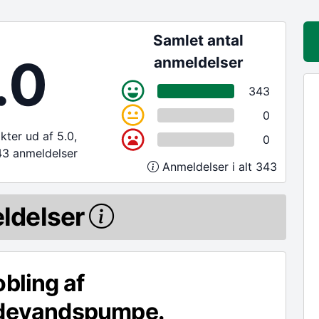
Samlet antal
.0
anmeldelser
343
0
ter ud af 5.0,
0
43 anmeldelser
Anmeldelser i alt 343
ldelser
obling af
ldevandspumpe.