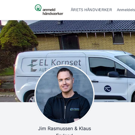
Primær na
Spring til indhold
ÅRETS HÅNDVÆRKER
Anmeldels
Jim Rasmussen & Klaus