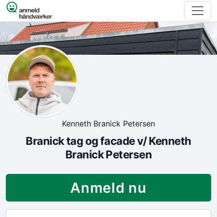
Spring til indhold
Kenneth Branick Petersen
Branick tag og facade v/ Kenneth
Branick Petersen
Anmeld nu