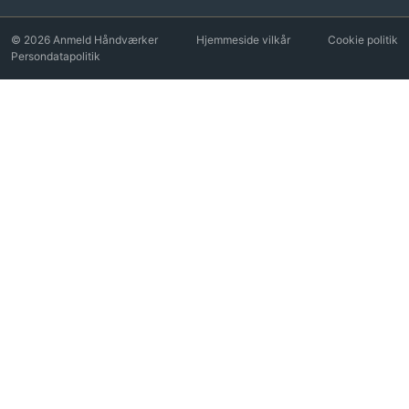
© 2026 Anmeld Håndværker
Hjemmeside vilkår
Cookie politik
Persondatapolitik