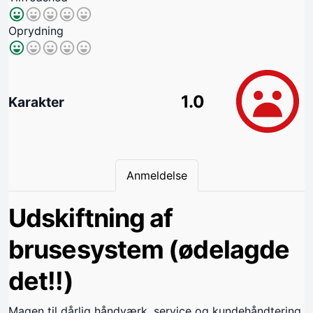
Oprydning
1.0
Karakter
Anmeldelse
Udskiftning af
brusesystem (ødelagde
det!!)
Magen til dårlig håndværk, service og kundehåndtering