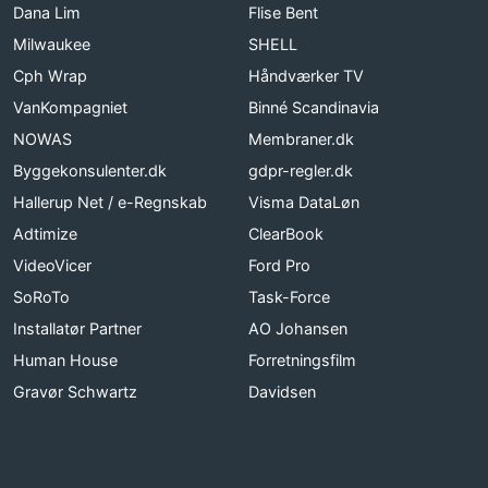
Dana Lim
Flise Bent
Milwaukee
SHELL
Cph Wrap
Håndværker TV
VanKompagniet
Binné Scandinavia
NOWAS
Membraner.dk
Byggekonsulenter.dk
gdpr-regler.dk
Hallerup Net / e-Regnskab
Visma DataLøn
Adtimize
ClearBook
VideoVicer
Ford Pro
SoRoTo
Task-Force
Installatør Partner
AO Johansen
Human House
Forretningsfilm
Gravør Schwartz
Davidsen