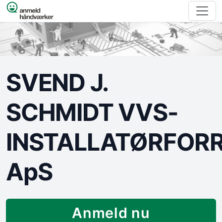
Spring til indhold
SVEND J.
SCHMIDT VVS-
INSTALLATØRFOR
ApS
Anmeld nu