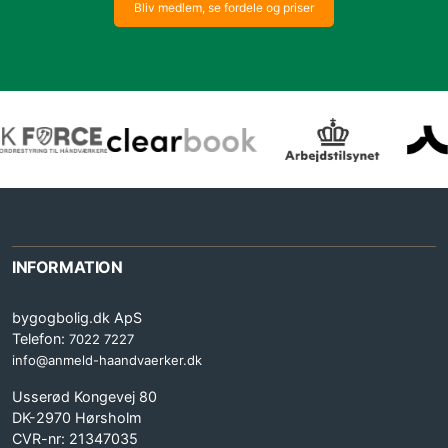
Bliv medlem, se fordele og priser
INFORMATION
bygogbolig.dk ApS
Telefon:
7022 7227
info@anmeld-haandvaerker.dk
Usserød Kongevej 80
DK-2970 Hørsholm
CVR-nr: 21347035