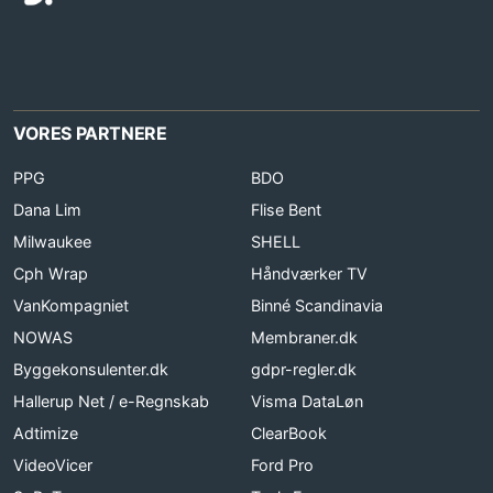
VORES PARTNERE
PPG
BDO
Dana Lim
Flise Bent
Milwaukee
SHELL
Cph Wrap
Håndværker TV
VanKompagniet
Binné Scandinavia
NOWAS
Membraner.dk
Byggekonsulenter.dk
gdpr-regler.dk
Hallerup Net / e-Regnskab
Visma DataLøn
Adtimize
ClearBook
VideoVicer
Ford Pro