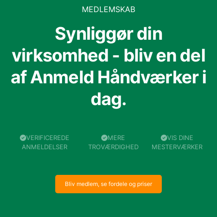
MEDLEMSKAB
Synliggør din
virksomhed - bliv en del
af Anmeld Håndværker i
dag.
VERIFICEREDE
MERE
VIS DINE
ANMELDELSER
TROVÆRDIGHED
MESTERVÆRKER
Bliv medlem, se fordele og priser