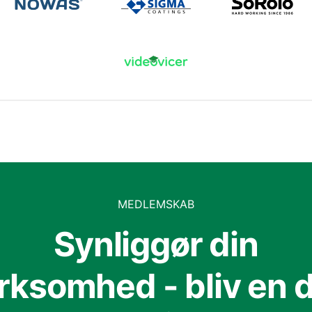
MEDLEMSKAB
Synliggør din
irksomhed - bliv en d