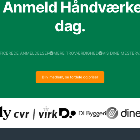
f Anmeld Håndværker
dag.
IFICEREDE ANMELDELSER
MERE TROVÆRDIGHED
VIS DINE MESTER
Bliv medlem, se fordele og priser