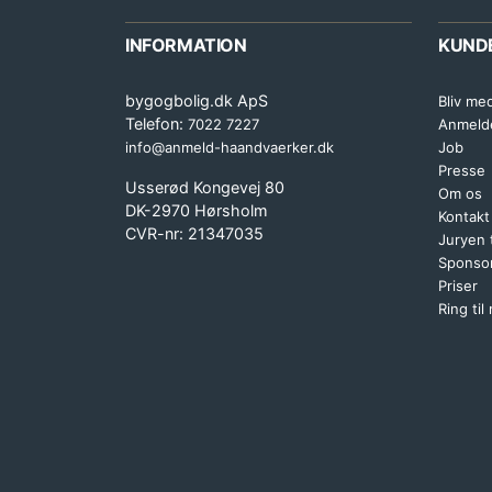
INFORMATION
KUND
bygogbolig.dk ApS
Bliv me
Telefon:
7022 7227
Anmeld
info@anmeld-haandvaerker.dk
Job
Presse
Usserød Kongevej 80
Om os
DK-2970 Hørsholm
Kontakt
CVR-nr: 21347035
Juryen
Sponsor
Priser
Ring til