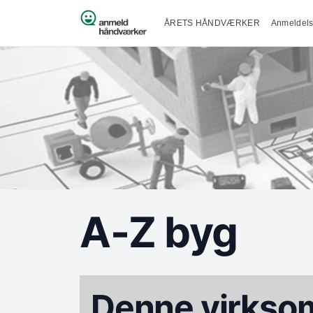
Primær na
Spring til indhold
ÅRETS HÅNDVÆRKER
Anmeldels
A-Z byg
Denne virksom