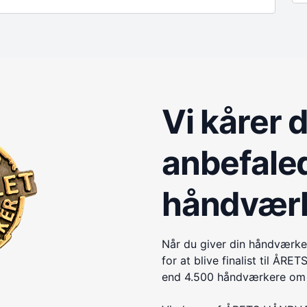
Vi kårer 
anbefale
håndvær
Når du giver din håndværke
for at blive finalist til 
end 4.500 håndværkere om e