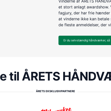
Vinderne af ÅRETS HÅNDVÆR
et stort anlagt awardshow. 
fagjury, der har frie hænder 
at vinderne ikke kan betale s
de fleste anmeldelser, der v
Er du selvstændig håndværker, så 
re til ÅRETS HÅND
ÅRETS EKSKLUSIVPARTNERE