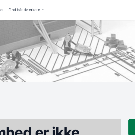
vigation
er
Find håndværkere
hed er ikke