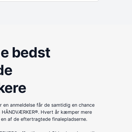
de bedst
de
kere
r en anmeldelse får de samtidig en chance
ÅRETS HÅNDVÆRKER®. Hvert år kæmper mere
n af de eftertragtede finalepladserne.