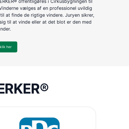
KER® offentligøres i Cirkusbygningen til
Vinderne vælges af en professionel uvildig
til at finde de rigtige vindere. Juryen sikrer,
ig til at vinde eller at det blot er den med
inder.
klik her
VÆRKER®