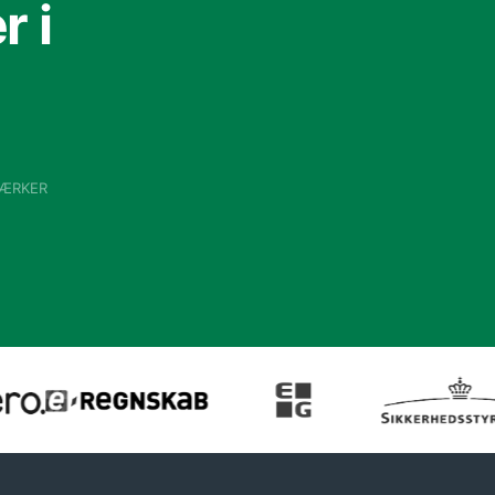
 i
VÆRKER