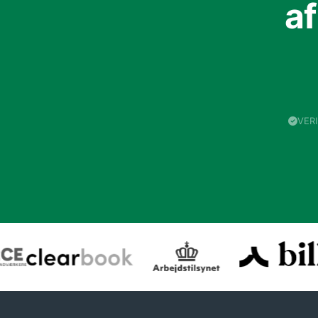
a
VER