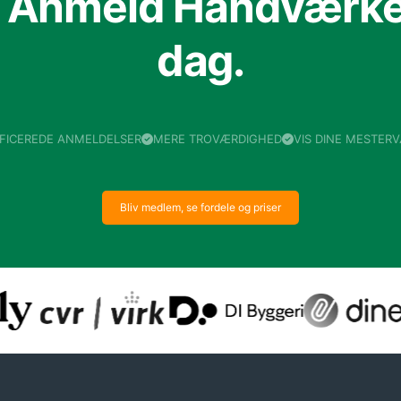
f Anmeld Håndværker
dag.
IFICEREDE ANMELDELSER
MERE TROVÆRDIGHED
VIS DINE MESTER
Bliv medlem, se fordele og priser