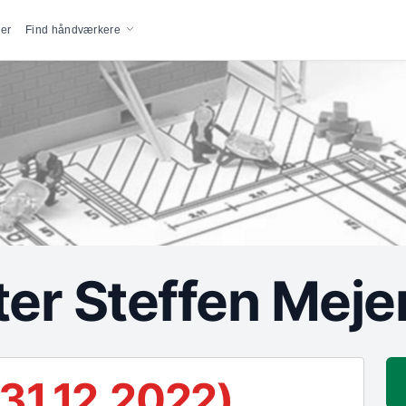
vigation
er
Find håndværkere
er Steffen Meje
31.12.2022)