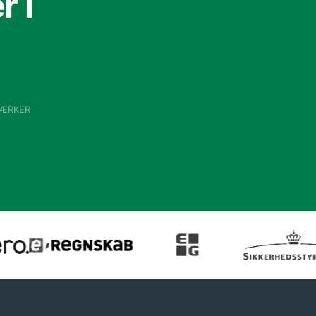
 i
VÆRKER