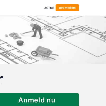
Log ind
Bliv medlem
r
Anmeld nu