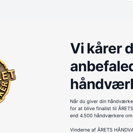
Vi kårer 
anbefale
håndvær
Når du giver din håndværke
for at blive finalist til 
end 4.500 håndværkere om e
Vinderne af ÅRETS HÅNDVÆR