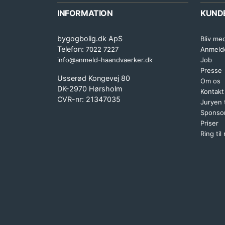
INFORMATION
KUND
bygogbolig.dk ApS
Bliv me
Telefon:
7022 7227
Anmeld
info@anmeld-haandvaerker.dk
Job
Presse
Usserød Kongevej 80
Om os
DK-2970 Hørsholm
Kontakt
CVR-nr: 21347035
Juryen
Sponsor
Priser
Ring til