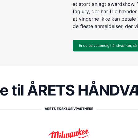
et stort anlagt awardshow. 
fagjury, der har frie hænder 
at vinderne ikke kan betale s
de fleste anmeldelser, der v
Er du selvstændig håndværker, så 
re til ÅRETS HÅND
ÅRETS EKSKLUSIVPARTNERE