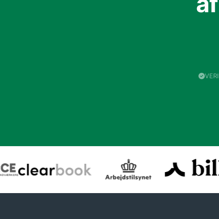
a
VER