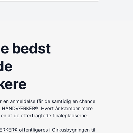
de bedst
de
kere
r en anmeldelse får de samtidig en chance
ÅRETS HÅNDVÆRKER®. Hvert år kæmper mere
n af de eftertragtede finalepladserne.
KER® offentligøres i Cirkusbygningen til