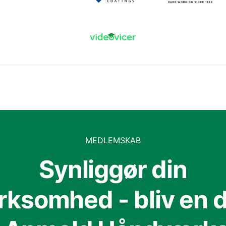
MEDLEMSKAB
Synliggør din
irksomhed - bliv en d