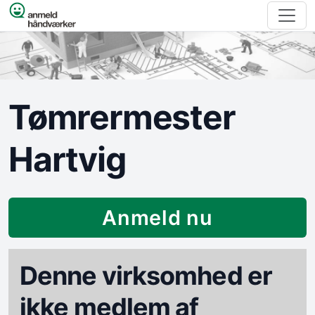
Spring til indhold
Tømrermester
Hartvig
Anmeld nu
Denne virksomhed er
ikke medlem af