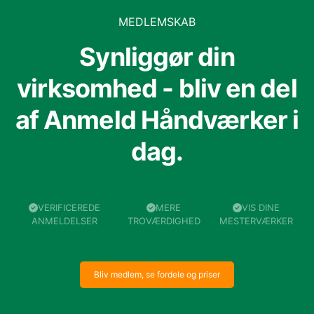
MEDLEMSKAB
Synliggør din
virksomhed - bliv en del
af Anmeld Håndværker i
dag.
VERIFICEREDE
MERE
VIS DINE
ANMELDELSER
TROVÆRDIGHED
MESTERVÆRKER
Bliv medlem, se fordele og priser