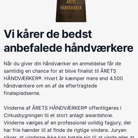
Vi kårer de bedst
anbefalede håndværkere
Når du giver din håndværker en anmeldelse får de
samtidig en chance for at blive finalist til ÅRETS
HÅNDVÆRKER®. Hvert år kæmper mere end 4.500
håndværkere om en af de eftertragtede
finalepladserne.
Vinderne af ÅRETS HÅNDVÆRKER® offentligøres i
Cirkusbygningen til et stort anlagt awardshow.
Vinderne vælges af en professionel uvildig fagjury, der
har frie hænder til at finde de rigtige vindere. Juryen
sikrer, at vinderne ikke kan betale sig til at vinde eller at