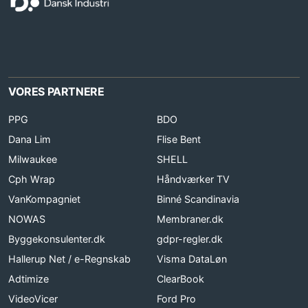
VORES PARTNERE
PPG
BDO
Dana Lim
Flise Bent
Milwaukee
SHELL
Cph Wrap
Håndværker TV
VanKompagniet
Binné Scandinavia
NOWAS
Membraner.dk
Byggekonsulenter.dk
gdpr-regler.dk
Hallerup Net / e-Regnskab
Visma DataLøn
Adtimize
ClearBook
VideoVicer
Ford Pro