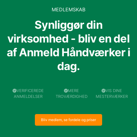
MEDLEMSKAB
Synliggør din
virksomhed - bliv en del
af Anmeld Håndværker i
dag.
VERIFICEREDE
MERE
VIS DINE
ANMELDELSER
TROVÆRDIGHED
MESTERVÆRKER
Bliv medlem, se fordele og priser