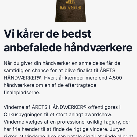
Vi kårer de bedst
anbefalede håndværkere
Når du giver din håndværker en anmeldelse får de
samtidig en chance for at blive finalist til ÅRETS
HÅNDVÆRKER®. Hvert år kæmper mere end 4.500
håndværkere om en af de eftertragtede
finalepladserne.
Vinderne af ÅRETS HÅNDVÆRKER® offentligøres i
Cirkusbygningen til et stort anlagt awardshow.
Vinderne vælges af en professionel uvildig fagjury, der
har frie hænder til at finde de rigtige vindere. Juryen
sikrer, at vinderne ikke kan betale sig til at vinde eller at