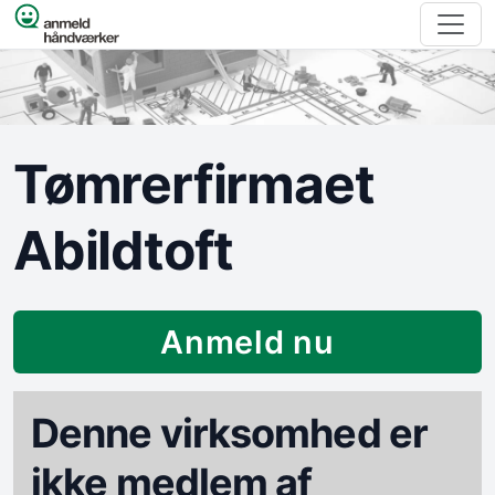
Spring til indhold
Tømrerfirmaet
Abildtoft
Anmeld nu
Denne virksomhed er
ikke medlem af