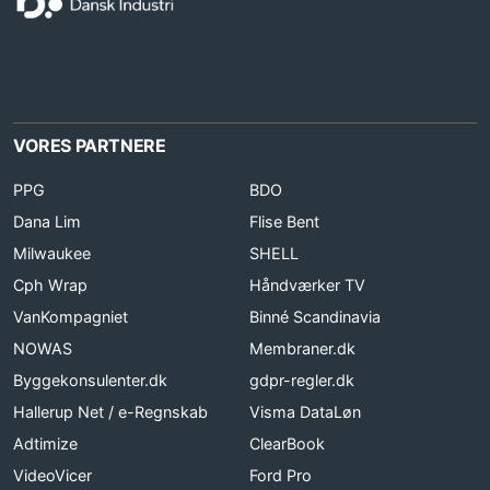
VORES PARTNERE
PPG
BDO
Dana Lim
Flise Bent
Milwaukee
SHELL
Cph Wrap
Håndværker TV
VanKompagniet
Binné Scandinavia
NOWAS
Membraner.dk
Byggekonsulenter.dk
gdpr-regler.dk
Hallerup Net / e-Regnskab
Visma DataLøn
Adtimize
ClearBook
VideoVicer
Ford Pro