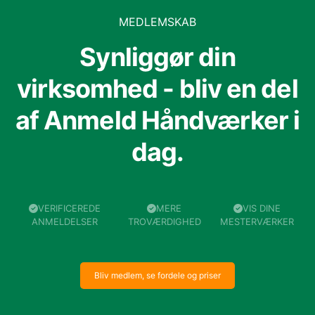
MEDLEMSKAB
Synliggør din
virksomhed - bliv en del
af Anmeld Håndværker i
dag.
VERIFICEREDE
MERE
VIS DINE
ANMELDELSER
TROVÆRDIGHED
MESTERVÆRKER
Bliv medlem, se fordele og priser