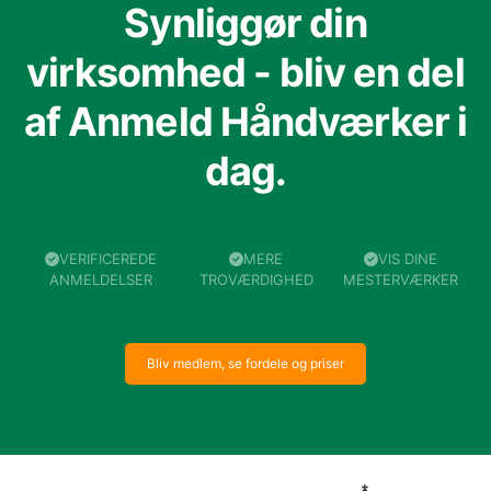
Synliggør din
virksomhed - bliv en del
af Anmeld Håndværker i
dag.
VERIFICEREDE
MERE
VIS DINE
ANMELDELSER
TROVÆRDIGHED
MESTERVÆRKER
Bliv medlem, se fordele og priser