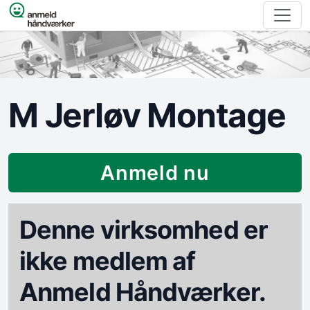
Spring til indhold
M Jerløv Montage
Anmeld nu
Denne virksomhed er
ikke medlem af
Anmeld Håndværker.