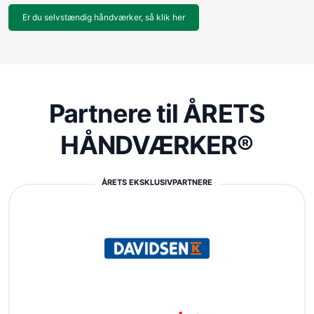
Er du selvstændig håndværker, så klik her
Partnere til ÅRETS
HÅNDVÆRKER®
ÅRETS EKSKLUSIVPARTNERE