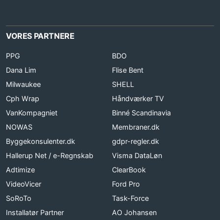
VORES PARTNERE
PPG
BDO
Dana Lim
Flise Bent
Milwaukee
SHELL
Cph Wrap
Håndværker TV
VanKompagniet
Binné Scandinavia
NOWAS
Membraner.dk
Byggekonsulenter.dk
gdpr-regler.dk
Hallerup Net / e-Regnskab
Visma DataLøn
Adtimize
ClearBook
VideoVicer
Ford Pro
SoRoTo
Task-Force
Installatør Partner
AO Johansen