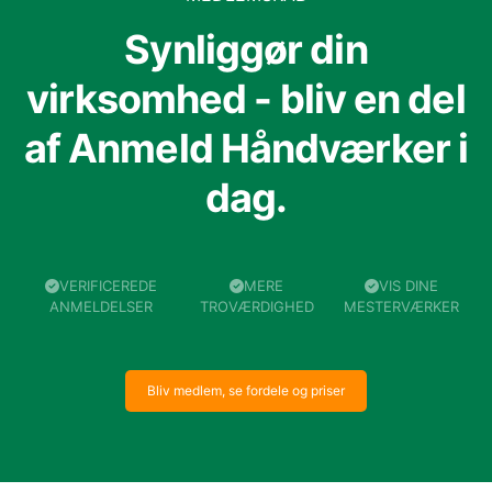
Synliggør din
virksomhed - bliv en del
af Anmeld Håndværker i
dag.
VERIFICEREDE
MERE
VIS DINE
ANMELDELSER
TROVÆRDIGHED
MESTERVÆRKER
Bliv medlem, se fordele og priser