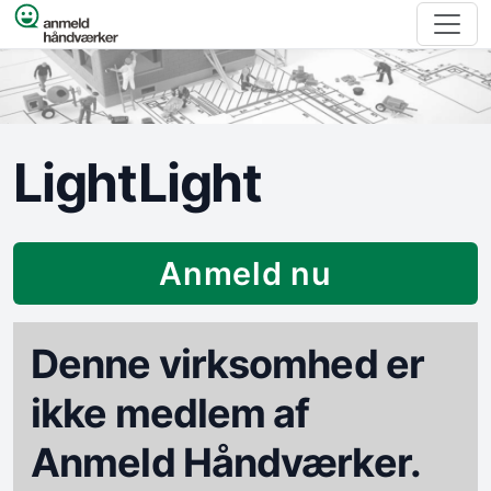
Spring til indhold
LightLight
Anmeld nu
Denne virksomhed er
ikke medlem af
Anmeld Håndværker.