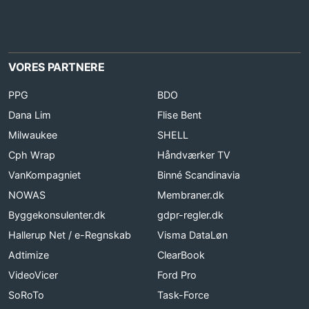
VORES PARTNERE
PPG
BDO
Dana Lim
Flise Bent
Milwaukee
SHELL
Cph Wrap
Håndværker TV
VanKompagniet
Binné Scandinavia
NOWAS
Membraner.dk
Byggekonsulenter.dk
gdpr-regler.dk
Hallerup Net / e-Regnskab
Visma DataLøn
Adtimize
ClearBook
VideoVicer
Ford Pro
SoRoTo
Task-Force