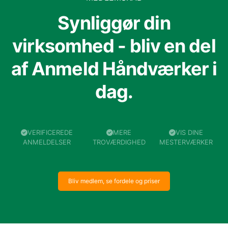
Synliggør din
virksomhed - bliv en del
af Anmeld Håndværker i
dag.
VERIFICEREDE
MERE
VIS DINE
ANMELDELSER
TROVÆRDIGHED
MESTERVÆRKER
Bliv medlem, se fordele og priser