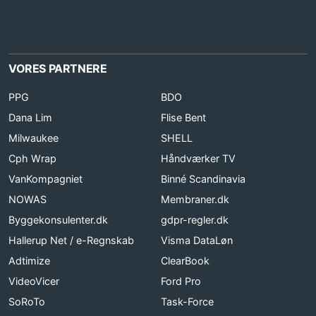
VORES PARTNERE
PPG
BDO
Dana Lim
Flise Bent
Milwaukee
SHELL
Cph Wrap
Håndværker TV
VanKompagniet
Binné Scandinavia
NOWAS
Membraner.dk
Byggekonsulenter.dk
gdpr-regler.dk
Hallerup Net / e-Regnskab
Visma DataLøn
Adtimize
ClearBook
VideoVicer
Ford Pro
SoRoTo
Task-Force