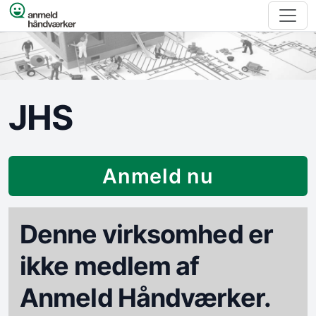
Spring til indhold
JHS
Anmeld nu
Denne virksomhed er
ikke medlem af
Anmeld Håndværker.