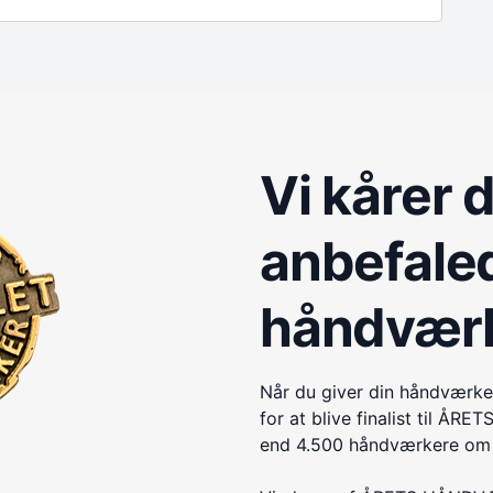
Vi kårer 
anbefale
håndvær
Når du giver din håndværke
for at blive finalist til 
end 4.500 håndværkere om e