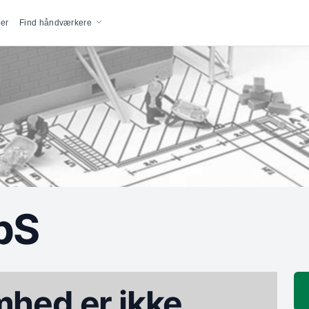
vigation
er
Find håndværkere
pS
hed er ikke