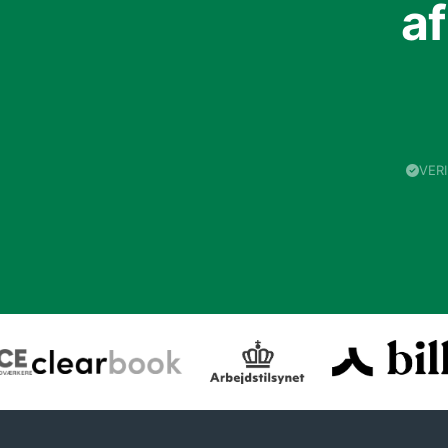
a
VER