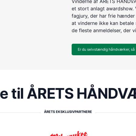
Vinderne af ÅRETS HÅNDVÆR
et stort anlagt awardshow. 
fagjury, der har frie hænder 
at vinderne ikke kan betale s
de fleste anmeldelser, der v
Er du selvstændig håndværker, så 
re til ÅRETS HÅND
ÅRETS EKSKLUSIVPARTNERE