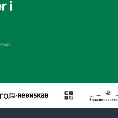
 i
VÆRKER