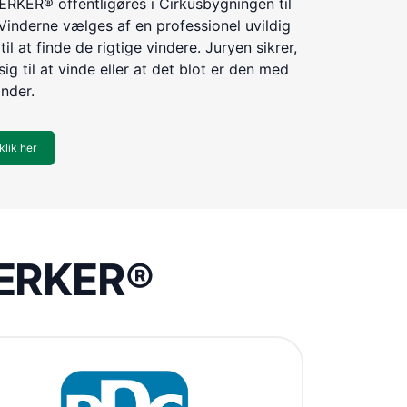
KER® offentligøres i Cirkusbygningen til
Vinderne vælges af en professionel uvildig
til at finde de rigtige vindere. Juryen sikrer,
ig til at vinde eller at det blot er den med
inder.
klik her
VÆRKER®