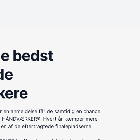
de bedst
de
kere
r en anmeldelse får de samtidig en chance
ÅRETS HÅNDVÆRKER®. Hvert år kæmper mere
n af de eftertragtede finalepladserne.