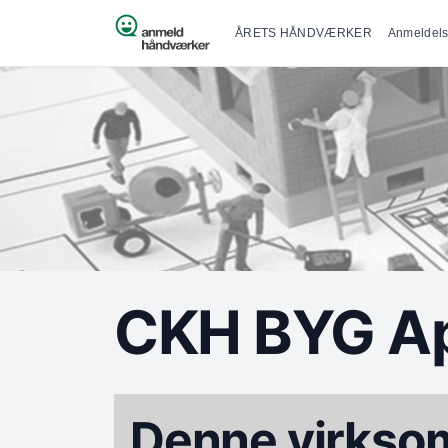
Primær na
Spring til indhold
ÅRETS HÅNDVÆRKER
Anmeldels
CKH BYG A
Denne virksom