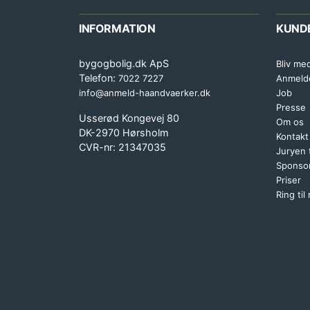
INFORMATION
KUND
bygogbolig.dk ApS
Bliv me
Telefon:
7022 7227
Anmeld
info@anmeld-haandvaerker.dk
Job
Presse
Usserød Kongevej 80
Om os
DK-2970 Hørsholm
Kontakt
CVR-nr: 21347035
Juryen
Sponsor
Priser
Ring til