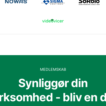
MEDLEMSKAB
Synliggør din
irksomhed - bliv en d