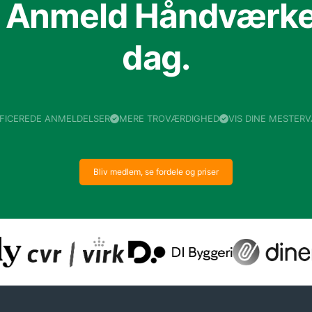
f Anmeld Håndværker
dag.
IFICEREDE ANMELDELSER
MERE TROVÆRDIGHED
VIS DINE MESTER
Bliv medlem, se fordele og priser