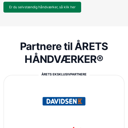
Er du selvstændig håndværker, så klik her
Partnere til ÅRETS
HÅNDVÆRKER®
ÅRETS EKSKLUSIVPARTNERE