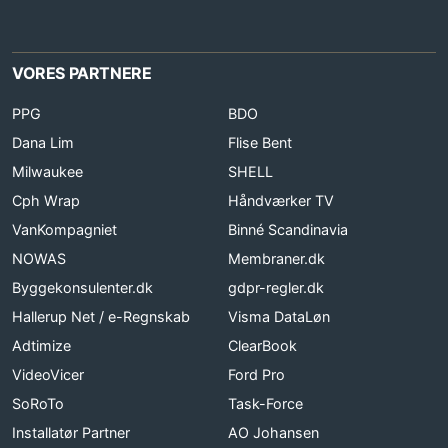
VORES PARTNERE
PPG
BDO
Dana Lim
Flise Bent
Milwaukee
SHELL
Cph Wrap
Håndværker TV
VanKompagniet
Binné Scandinavia
NOWAS
Membraner.dk
Byggekonsulenter.dk
gdpr-regler.dk
Hallerup Net / e-Regnskab
Visma DataLøn
Adtimize
ClearBook
VideoVicer
Ford Pro
SoRoTo
Task-Force
Installatør Partner
AO Johansen