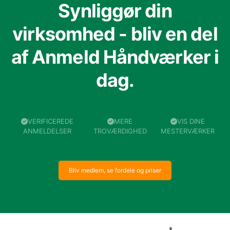
Synliggør din
virksomhed - bliv en del
af Anmeld Håndværker i
dag.
VERIFICEREDE
MERE
VIS DINE
ANMELDELSER
TROVÆRDIGHED
MESTERVÆRKER
Bliv medlem, se fordele og priser