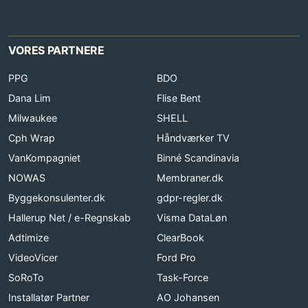
VORES PARTNERE
PPG
BDO
Dana Lim
Flise Bent
Milwaukee
SHELL
Cph Wrap
Håndværker TV
VanKompagniet
Binné Scandinavia
NOWAS
Membraner.dk
Byggekonsulenter.dk
gdpr-regler.dk
Hallerup Net / e-Regnskab
Visma DataLøn
Adtimize
ClearBook
VideoVicer
Ford Pro
SoRoTo
Task-Force
Installatør Partner
AO Johansen