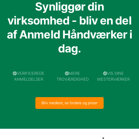
Synliggør din
virksomhed - bliv en del
af Anmeld Håndværker i
dag.
VERIFICEREDE
MERE
VIS DINE
ANMELDELSER
TROVÆRDIGHED
MESTERVÆRKER
Bliv medlem, se fordele og priser