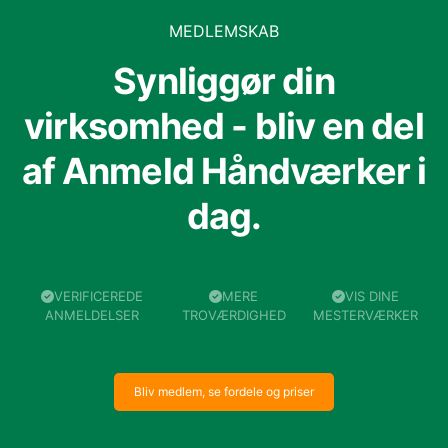
MEDLEMSKAB
Synliggør din
virksomhed - bliv en del
af Anmeld Håndværker i
dag.
VERIFICEREDE
MERE
VIS DINE
ANMELDELSER
TROVÆRDIGHED
MESTERVÆRKER
Bliv medlem, se fordele og priser