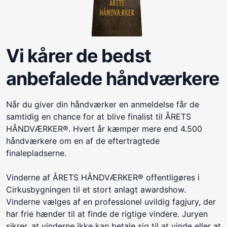
Vi kårer de bedst
anbefalede håndværkere
Når du giver din håndværker en anmeldelse får de
samtidig en chance for at blive finalist til ÅRETS
HÅNDVÆRKER®. Hvert år kæmper mere end 4.500
håndværkere om en af de eftertragtede
finalepladserne.
Vinderne af ÅRETS HÅNDVÆRKER® offentligøres i
Cirkusbygningen til et stort anlagt awardshow.
Vinderne vælges af en professionel uvildig fagjury, der
har frie hænder til at finde de rigtige vindere. Juryen
sikrer, at vinderne ikke kan betale sig til at vinde eller at