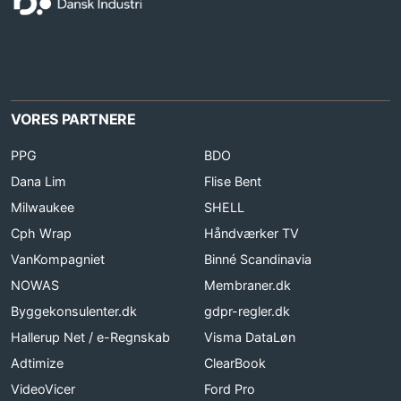
VORES PARTNERE
PPG
BDO
Dana Lim
Flise Bent
Milwaukee
SHELL
Cph Wrap
Håndværker TV
VanKompagniet
Binné Scandinavia
NOWAS
Membraner.dk
Byggekonsulenter.dk
gdpr-regler.dk
Hallerup Net / e-Regnskab
Visma DataLøn
Adtimize
ClearBook
VideoVicer
Ford Pro