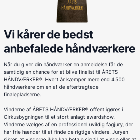
Vi kårer de bedst
anbefalede håndværkere
Når du giver din håndværker en anmeldelse får de
samtidig en chance for at blive finalist til ÅRETS
HÅNDVÆRKER®. Hvert år kæmper mere end 4.500
håndværkere om en af de eftertragtede
finalepladserne.
Vinderne af ÅRETS HÅNDVÆRKER® offentligøres i
Cirkusbygningen til et stort anlagt awardshow.
Vinderne vælges af en professionel uvildig fagjury, der
har frie hænder til at finde de rigtige vindere. Juryen
sikrer, at vinderne ikke kan betale sig til at vinde eller at