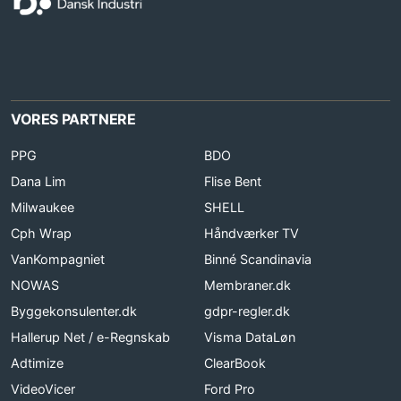
VORES PARTNERE
PPG
BDO
Dana Lim
Flise Bent
Milwaukee
SHELL
Cph Wrap
Håndværker TV
VanKompagniet
Binné Scandinavia
NOWAS
Membraner.dk
Byggekonsulenter.dk
gdpr-regler.dk
Hallerup Net / e-Regnskab
Visma DataLøn
Adtimize
ClearBook
VideoVicer
Ford Pro