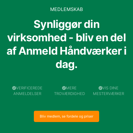
MEDLEMSKAB
Synliggør din
virksomhed - bliv en del
af Anmeld Håndværker i
dag.
VERIFICEREDE
MERE
VIS DINE
ANMELDELSER
TROVÆRDIGHED
MESTERVÆRKER
Bliv medlem, se fordele og priser