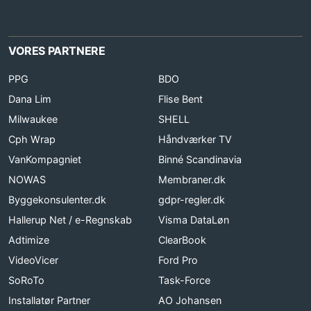
VORES PARTNERE
PPG
BDO
Dana Lim
Flise Bent
Milwaukee
SHELL
Cph Wrap
Håndværker TV
VanKompagniet
Binné Scandinavia
NOWAS
Membraner.dk
Byggekonsulenter.dk
gdpr-regler.dk
Hallerup Net / e-Regnskab
Visma DataLøn
Adtimize
ClearBook
VideoVicer
Ford Pro
SoRoTo
Task-Force
Installatør Partner
AO Johansen