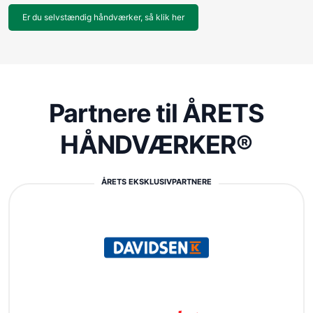
Er du selvstændig håndværker, så klik her
Partnere til ÅRETS
HÅNDVÆRKER®
ÅRETS EKSKLUSIVPARTNERE