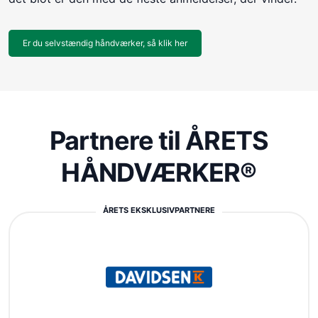
Er du selvstændig håndværker, så klik her
Partnere til ÅRETS
HÅNDVÆRKER®
ÅRETS EKSKLUSIVPARTNERE