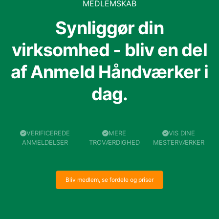
MEDLEMSKAB
Synliggør din
virksomhed - bliv en del
af Anmeld Håndværker i
dag.
VERIFICEREDE
MERE
VIS DINE
ANMELDELSER
TROVÆRDIGHED
MESTERVÆRKER
Bliv medlem, se fordele og priser