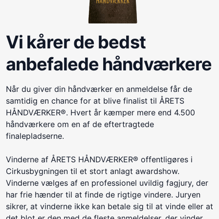
Vi kårer de bedst
anbefalede håndværkere
Når du giver din håndværker en anmeldelse får de
samtidig en chance for at blive finalist til ÅRETS
HÅNDVÆRKER®. Hvert år kæmper mere end 4.500
håndværkere om en af de eftertragtede
finalepladserne.
Vinderne af ÅRETS HÅNDVÆRKER® offentligøres i
Cirkusbygningen til et stort anlagt awardshow.
Vinderne vælges af en professionel uvildig fagjury, der
har frie hænder til at finde de rigtige vindere. Juryen
sikrer, at vinderne ikke kan betale sig til at vinde eller at
det blot er den med de fleste anmeldelser, der vinder.