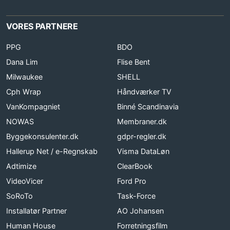
VORES PARTNERE
PPG
BDO
Dana Lim
Flise Bent
Milwaukee
SHELL
Cph Wrap
Håndværker TV
VanKompagniet
Binné Scandinavia
NOWAS
Membraner.dk
Byggekonsulenter.dk
gdpr-regler.dk
Hallerup Net / e-Regnskab
Visma DataLøn
Adtimize
ClearBook
VideoVicer
Ford Pro
SoRoTo
Task-Force
Installatør Partner
AO Johansen
Human House
Forretningsfilm