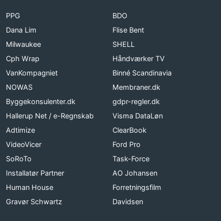
PPG
BDO
Dana Lim
Flise Bent
Milwaukee
SHELL
Cph Wrap
Håndværker TV
VanKompagniet
Binné Scandinavia
NOWAS
Membraner.dk
Byggekonsulenter.dk
gdpr-regler.dk
Hallerup Net / e-Regnskab
Visma DataLøn
Adtimize
ClearBook
VideoVicer
Ford Pro
SoRoTo
Task-Force
Installatør Partner
AO Johansen
Human House
Forretningsfilm
Gravør Schwartz
Davidsen