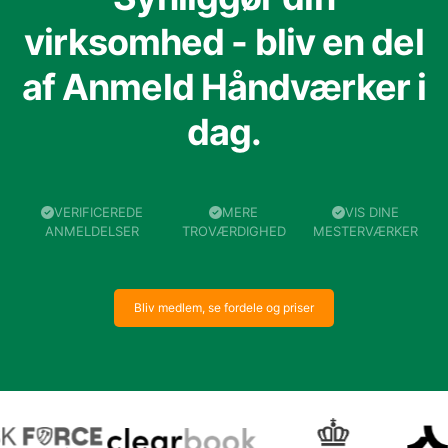
virksomhed - bliv en del
af Anmeld Håndværker i
dag.
VERIFICEREDE
MERE
VIS DINE
ANMELDELSER
TROVÆRDIGHED
MESTERVÆRKER
Bliv medlem, se fordele og priser