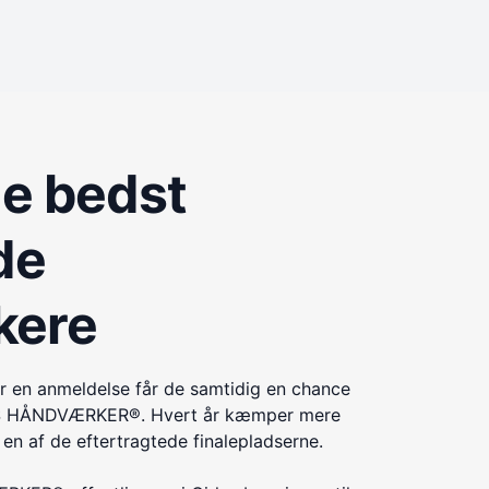
de bedst
de
kere
r en anmeldelse får de samtidig en chance
ÅRETS HÅNDVÆRKER®. Hvert år kæmper mere
n af de eftertragtede finalepladserne.