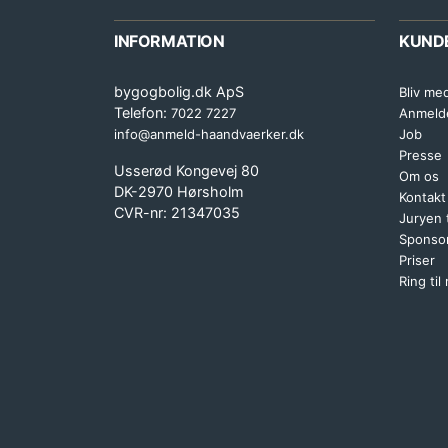
INFORMATION
KUND
bygogbolig.dk ApS
Bliv me
Telefon:
7022 7227
Anmeld
info@anmeld-haandvaerker.dk
Job
Presse
Usserød Kongevej 80
Om os
DK-2970 Hørsholm
Kontakt
CVR-nr: 21347035
Juryen
Sponsor
Priser
Ring til