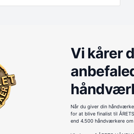
Vi kårer 
anbefale
håndvær
Når du giver din håndværke
for at blive finalist til 
end 4.500 håndværkere om e