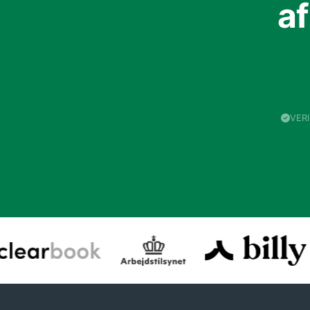
a
VER