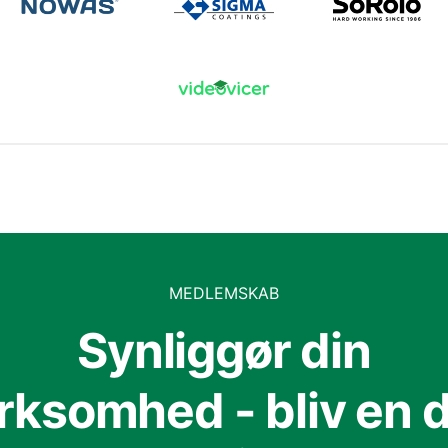
MEDLEMSKAB
Synliggør din
irksomhed - bliv en d