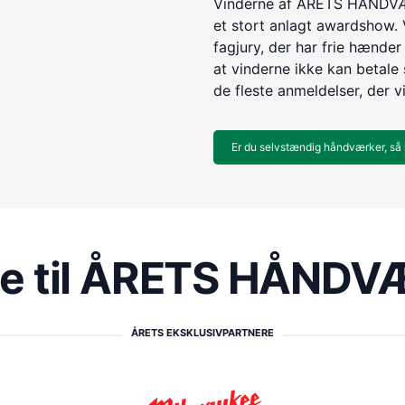
Vinderne af ÅRETS HÅNDVÆR
et stort anlagt awardshow. 
fagjury, der har frie hænder 
at vinderne ikke kan betale s
de fleste anmeldelser, der v
Er du selvstændig håndværker, så 
re til ÅRETS HÅND
ÅRETS EKSKLUSIVPARTNERE