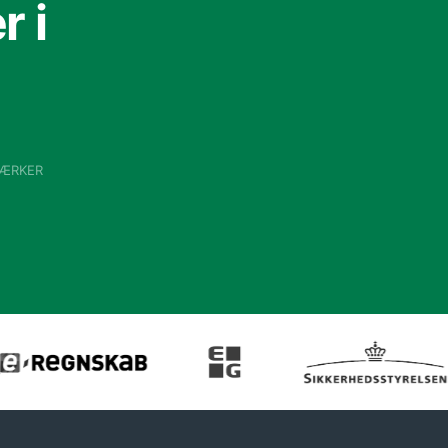
 i
VÆRKER