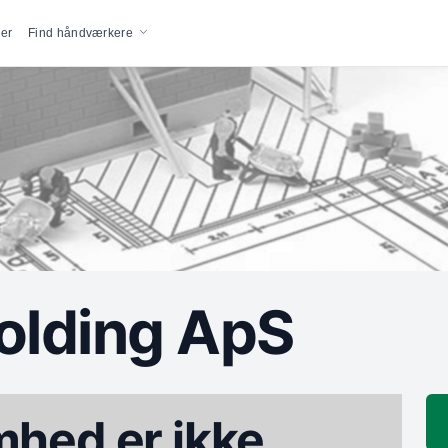
vigation
er
Find håndværkere
olding ApS
hed er ikke