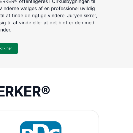
KER® offentligøres i Cirkusbygningen til
Vinderne vælges af en professionel uvildig
til at finde de rigtige vindere. Juryen sikrer,
ig til at vinde eller at det blot er den med
inder.
klik her
VÆRKER®