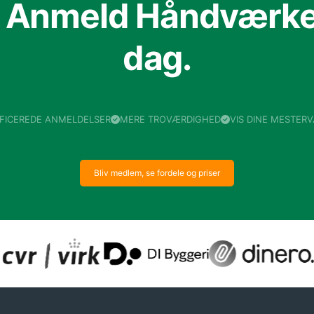
f Anmeld Håndværker
dag.
IFICEREDE ANMELDELSER
MERE TROVÆRDIGHED
VIS DINE MESTER
Bliv medlem, se fordele og priser