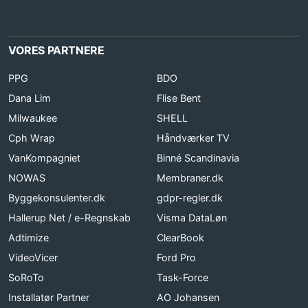
VORES PARTNERE
PPG
BDO
Dana Lim
Flise Bent
Milwaukee
SHELL
Cph Wrap
Håndværker TV
VanKompagniet
Binné Scandinavia
NOWAS
Membraner.dk
Byggekonsulenter.dk
gdpr-regler.dk
Hallerup Net / e-Regnskab
Visma DataLøn
Adtimize
ClearBook
VideoVicer
Ford Pro
SoRoTo
Task-Force
Installatør Partner
AO Johansen