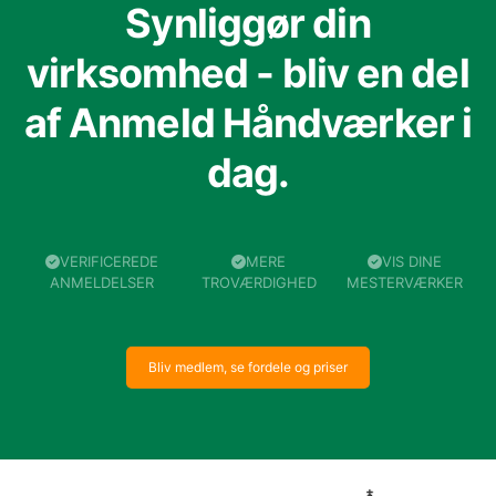
Synliggør din
virksomhed - bliv en del
af Anmeld Håndværker i
dag.
VERIFICEREDE
MERE
VIS DINE
ANMELDELSER
TROVÆRDIGHED
MESTERVÆRKER
Bliv medlem, se fordele og priser