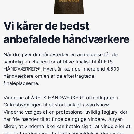
Vi kårer de bedst
anbefalede håndværkere
Når du giver din håndværker en anmeldelse får de
samtidig en chance for at blive finalist til ÅRETS
HÅNDVÆRKER®. Hvert år kæmper mere end 4.500
håndværkere om en af de eftertragtede
finalepladserne.
Vinderne af ÅRETS HÅNDVÆRKER® offentligøres i
Cirkusbygningen til et stort anlagt awardshow.
Vinderne vælges af en professionel uvildig fagjury, der
har frie hænder til at finde de rigtige vindere. Juryen
sikrer, at vinderne ikke kan betale sig til at vinde eller at
det blot er den med de fleste anmeldelser, der vinder.