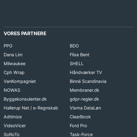
VORES PARTNERE
PPG
BDO
Dana Lim
Flise Bent
Milwaukee
SHELL
Cph Wrap
Håndværker TV
VanKompagniet
Binné Scandinavia
NOWAS
Membraner.dk
Byggekonsulenter.dk
gdpr-regler.dk
Hallerup Net / e-Regnskab
Visma DataLøn
Adtimize
ClearBook
VideoVicer
Ford Pro
SoRoTo
Task-Force