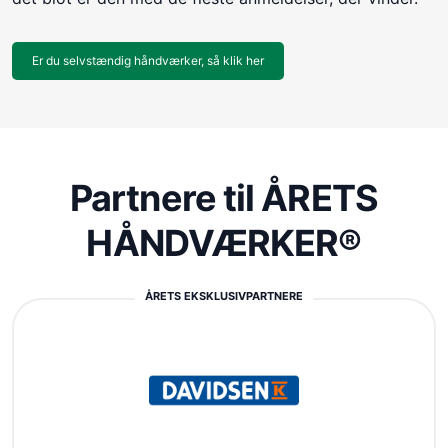
Er du selvstændig håndværker, så klik her
Partnere til ÅRETS
HÅNDVÆRKER®
ÅRETS EKSKLUSIVPARTNERE