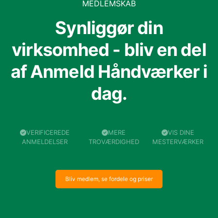
MEDLEMSKAB
Synliggør din
virksomhed - bliv en del
af Anmeld Håndværker i
dag.
VERIFICEREDE
MERE
VIS DINE
ANMELDELSER
TROVÆRDIGHED
MESTERVÆRKER
Bliv medlem, se fordele og priser