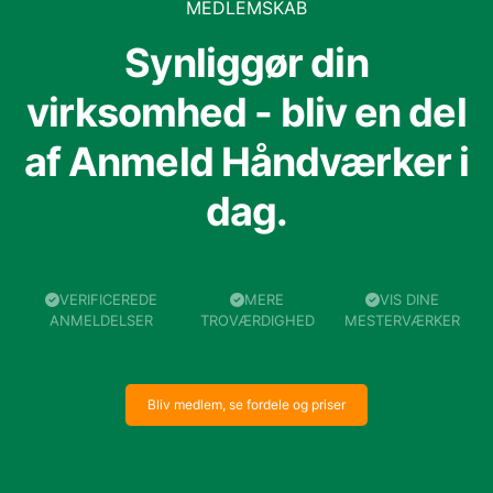
MEDLEMSKAB
Synliggør din
virksomhed - bliv en del
af Anmeld Håndværker i
dag.
VERIFICEREDE
MERE
VIS DINE
ANMELDELSER
TROVÆRDIGHED
MESTERVÆRKER
Bliv medlem, se fordele og priser