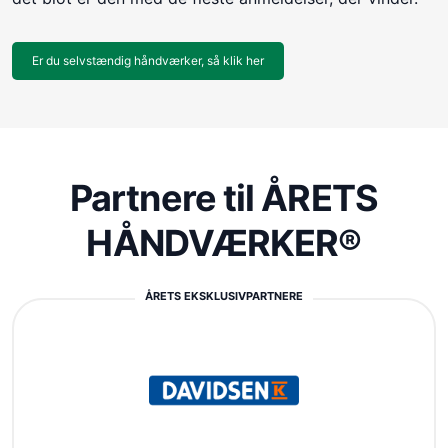
Er du selvstændig håndværker, så klik her
Partnere til ÅRETS
HÅNDVÆRKER®
ÅRETS EKSKLUSIVPARTNERE