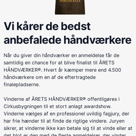
Vi kårer de bedst
anbefalede håndværkere
Når du giver din håndværker en anmeldelse får de
samtidig en chance for at blive finalist til ÅRETS
HÅNDVÆRKER®. Hvert år kæmper mere end 4.500
håndværkere om en af de eftertragtede
finalepladserne.
Vinderne af ÅRETS HÅNDVÆRKER® offentligøres i
Cirkusbygningen til et stort anlagt awardshow.
Vinderne vælges af en professionel uvildig fagjury, der
har frie hænder til at finde de rigtige vindere. Juryen
sikrer, at vinderne ikke kan betale sig til at vinde eller at
det blot er den med de fleste anmeldelser, der vinder.