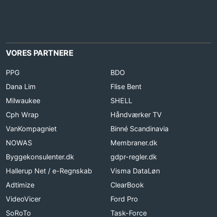
VORES PARTNERE
PPG
BDO
Dana Lim
Flise Bent
Milwaukee
SHELL
Cph Wrap
Håndværker TV
VanKompagniet
Binné Scandinavia
NOWAS
Membraner.dk
Byggekonsulenter.dk
gdpr-regler.dk
Hallerup Net / e-Regnskab
Visma DataLøn
Adtimize
ClearBook
VideoVicer
Ford Pro
SoRoTo
Task-Force