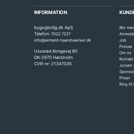
INFORMATION
KUND
bygogbolig.dk ApS
Bliv me
Telefon:
7022 7227
Anmeld
info@anmeld-haandvaerker.dk
Job
Presse
Usserød Kongevej 80
Om os
DK-2970 Hørsholm
Kontakt
CVR-nr: 21347035
Juryen
Sponsor
Priser
Ring til