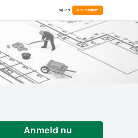
Log ind
Bliv medlem
Anmeld nu