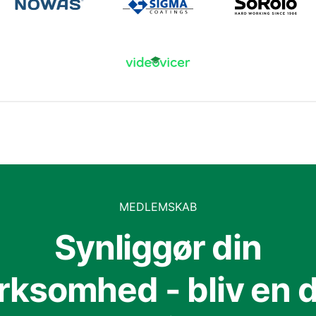
MEDLEMSKAB
Synliggør din
irksomhed - bliv en d