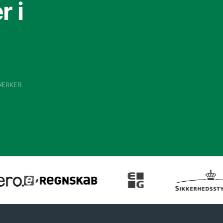
 i
VÆRKER