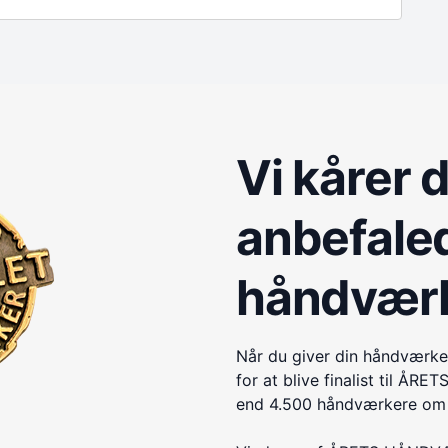
Vi kårer 
anbefale
håndvær
Når du giver din håndværke
for at blive finalist til 
end 4.500 håndværkere om e