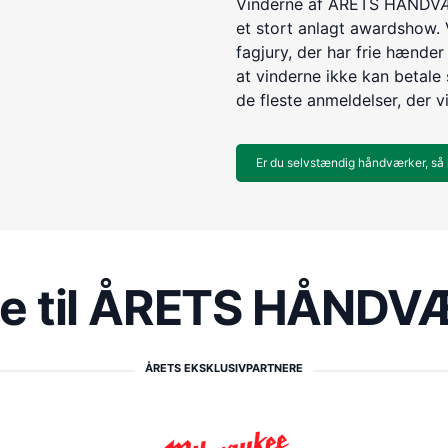
Vinderne af ÅRETS HÅNDVÆR
et stort anlagt awardshow. 
fagjury, der har frie hænder 
at vinderne ikke kan betale s
de fleste anmeldelser, der v
Er du selvstændig håndværker, så 
re til ÅRETS HÅND
ÅRETS EKSKLUSIVPARTNERE