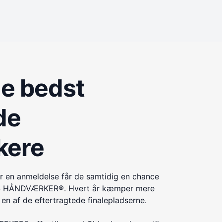
de bedst
de
kere
r en anmeldelse får de samtidig en chance
ÅRETS HÅNDVÆRKER®. Hvert år kæmper mere
n af de eftertragtede finalepladserne.