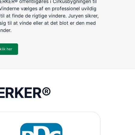
KER® offentligøres i Cirkusbygningen til
Vinderne vælges af en professionel uvildig
til at finde de rigtige vindere. Juryen sikrer,
ig til at vinde eller at det blot er den med
inder.
klik her
VÆRKER®