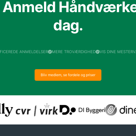
f Anmeld Håndværker
dag.
IFICEREDE ANMELDELSER
MERE TROVÆRDIGHED
VIS DINE MESTER
Bliv medlem, se fordele og priser