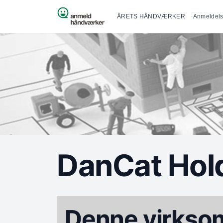
Primær na
Spring til indhold
ÅRETS HÅNDVÆRKER
Anmeldels
DanCat Hol
Denne virksom