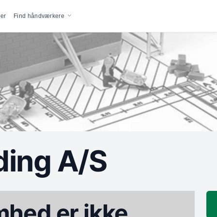
vigation
er
Find håndværkere
ding A/S
hed er ikke