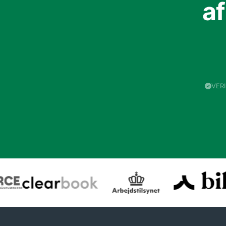
a
VER