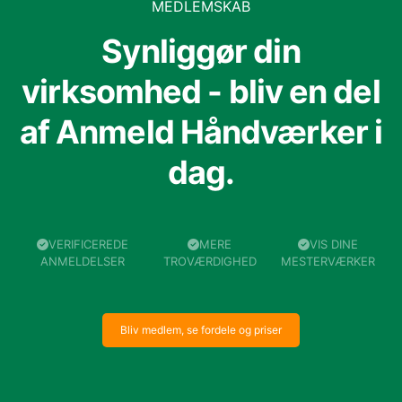
MEDLEMSKAB
Synliggør din
virksomhed - bliv en del
af Anmeld Håndværker i
dag.
VERIFICEREDE
MERE
VIS DINE
ANMELDELSER
TROVÆRDIGHED
MESTERVÆRKER
Bliv medlem, se fordele og priser