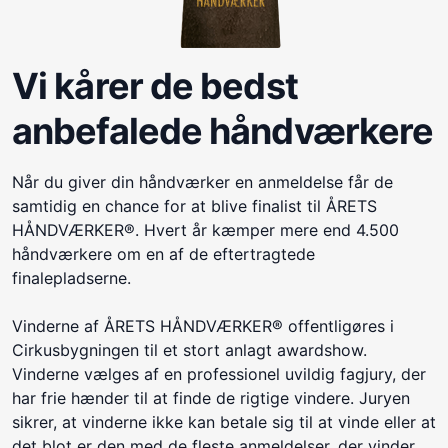
Vi kårer de bedst
anbefalede håndværkere
Når du giver din håndværker en anmeldelse får de
samtidig en chance for at blive finalist til ÅRETS
HÅNDVÆRKER®. Hvert år kæmper mere end 4.500
håndværkere om en af de eftertragtede
finalepladserne.
Vinderne af ÅRETS HÅNDVÆRKER® offentligøres i
Cirkusbygningen til et stort anlagt awardshow.
Vinderne vælges af en professionel uvildig fagjury, der
har frie hænder til at finde de rigtige vindere. Juryen
sikrer, at vinderne ikke kan betale sig til at vinde eller at
det blot er den med de fleste anmeldelser, der vinder.