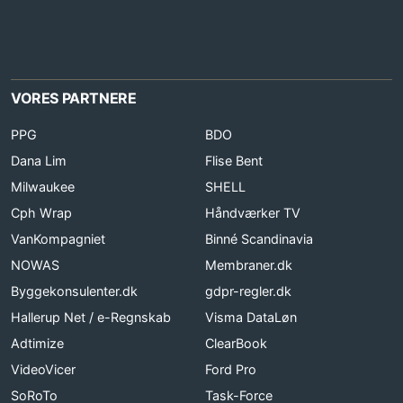
VORES PARTNERE
PPG
BDO
Dana Lim
Flise Bent
Milwaukee
SHELL
Cph Wrap
Håndværker TV
VanKompagniet
Binné Scandinavia
NOWAS
Membraner.dk
Byggekonsulenter.dk
gdpr-regler.dk
Hallerup Net / e-Regnskab
Visma DataLøn
Adtimize
ClearBook
VideoVicer
Ford Pro
SoRoTo
Task-Force