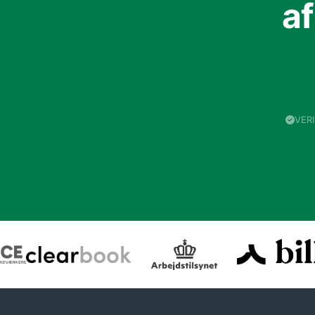
a
VER