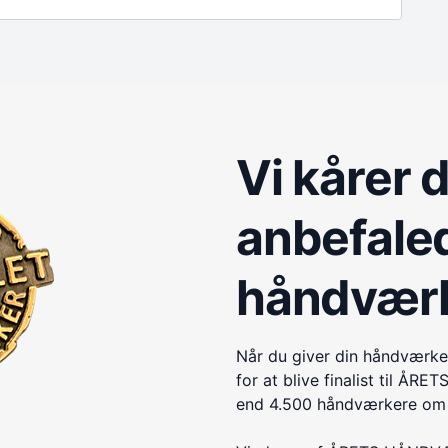
Vi kårer 
anbefale
håndvær
Når du giver din håndværke
for at blive finalist til 
end 4.500 håndværkere om e