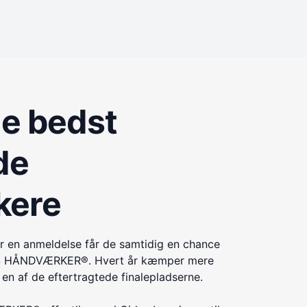
de bedst
de
kere
r en anmeldelse får de samtidig en chance
ÅRETS HÅNDVÆRKER®. Hvert år kæmper mere
n af de eftertragtede finalepladserne.