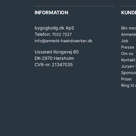
INFORMATION
KUND
bygogbolig.dk ApS
Bliv me
Telefon:
7022 7227
Anmeld
info@anmeld-haandvaerker.dk
Job
Presse
Usserød Kongevej 80
Om os
DK-2970 Hørsholm
Kontakt
CVR-nr: 21347035
Juryen
Sponsor
Priser
Ring til