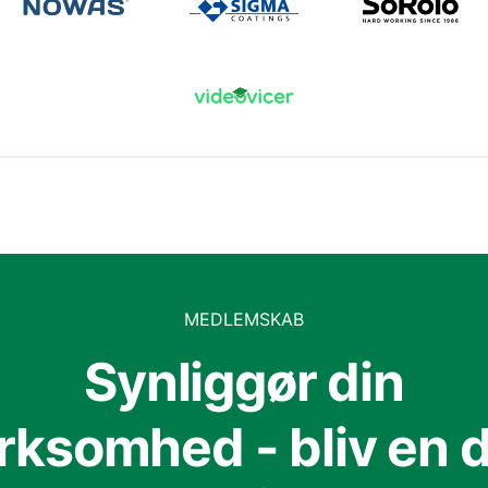
MEDLEMSKAB
Synliggør din
irksomhed - bliv en d