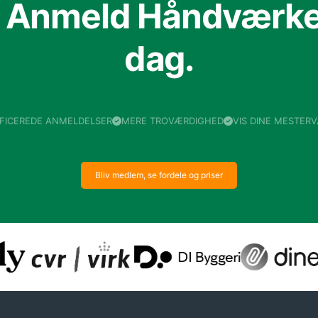
f Anmeld Håndværker
dag.
IFICEREDE ANMELDELSER
MERE TROVÆRDIGHED
VIS DINE MESTER
Bliv medlem, se fordele og priser