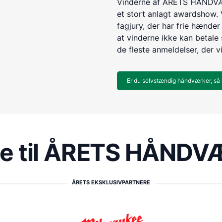
Vinderne af ÅRETS HÅNDVÆR
et stort anlagt awardshow. 
fagjury, der har frie hænder 
at vinderne ikke kan betale s
de fleste anmeldelser, der v
Er du selvstændig håndværker, så 
re til ÅRETS HÅND
ÅRETS EKSKLUSIVPARTNERE