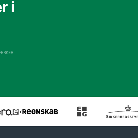
 i
VÆRKER