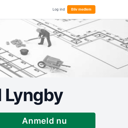
Log ind
Bliv medlem
 Lyngby
Anmeld nu