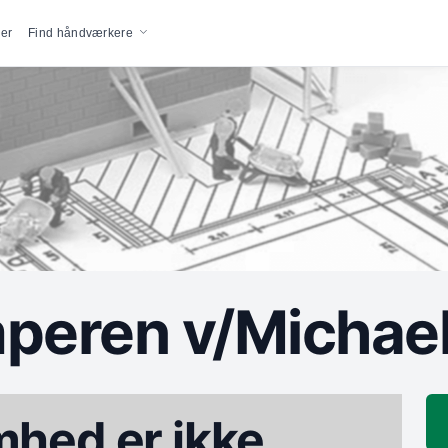
vigation
er
Find håndværkere
eren v/Michael
hed er ikke