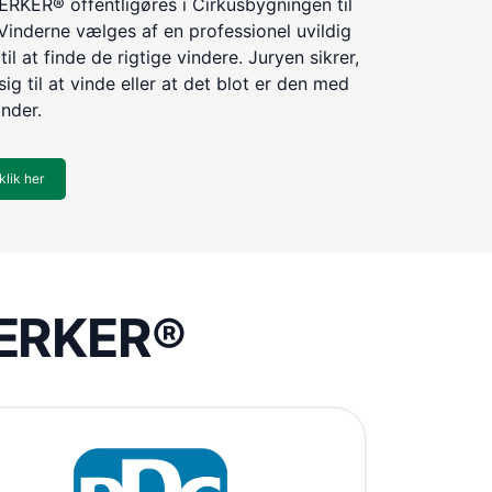
KER® offentligøres i Cirkusbygningen til
Vinderne vælges af en professionel uvildig
til at finde de rigtige vindere. Juryen sikrer,
ig til at vinde eller at det blot er den med
inder.
klik her
VÆRKER®