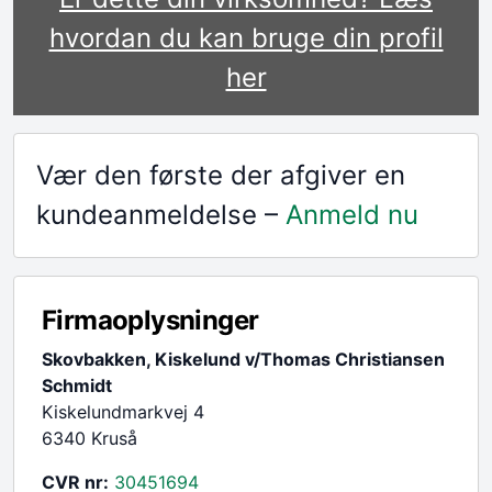
hvordan du kan bruge din profil
her
Vær den første der afgiver en
kundeanmeldelse –
Anmeld nu
Firmaoplysninger
Skovbakken, Kiskelund v/Thomas Christiansen
Schmidt
Kiskelundmarkvej 4
6340 Kruså
CVR nr:
30451694