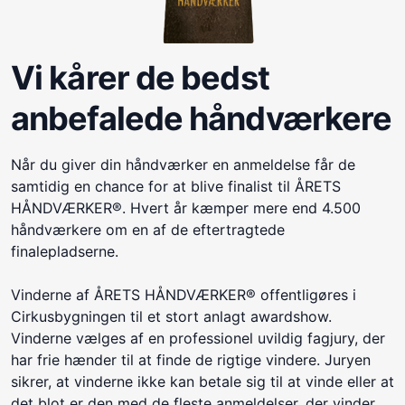
Vi kårer de bedst
anbefalede håndværkere
Når du giver din håndværker en anmeldelse får de
samtidig en chance for at blive finalist til ÅRETS
HÅNDVÆRKER®. Hvert år kæmper mere end 4.500
håndværkere om en af de eftertragtede
finalepladserne.
Vinderne af ÅRETS HÅNDVÆRKER® offentligøres i
Cirkusbygningen til et stort anlagt awardshow.
Vinderne vælges af en professionel uvildig fagjury, der
har frie hænder til at finde de rigtige vindere. Juryen
sikrer, at vinderne ikke kan betale sig til at vinde eller at
det blot er den med de fleste anmeldelser, der vinder.