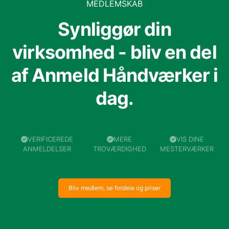
MEDLEMSKAB
Synliggør din
virksomhed - bliv en del
af Anmeld Håndværker i
dag.
VERIFICEREDE
MERE
VIS DINE
ANMELDELSER
TROVÆRDIGHED
MESTERVÆRKER
Bliv medlem, se fordele og priser