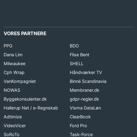
VORES PARTNERE
PPG
BDO
Dana Lim
Flise Bent
Milwaukee
SHELL
Cph Wrap
Håndværker TV
VanKompagniet
Binné Scandinavia
NOWAS
Membraner.dk
Byggekonsulenter.dk
gdpr-regler.dk
Hallerup Net / e-Regnskab
Visma DataLøn
Adtimize
ClearBook
VideoVicer
Ford Pro
SoRoTo
Task-Force