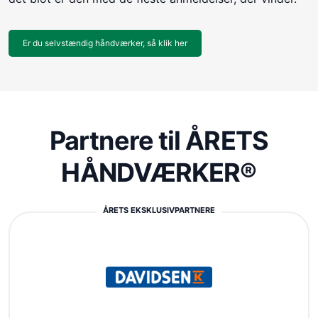
Er du selvstændig håndværker, så klik her
Partnere til ÅRETS
HÅNDVÆRKER®
ÅRETS EKSKLUSIVPARTNERE