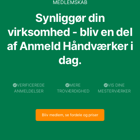
MEDLEMSKAB
Synliggør din
virksomhed - bliv en del
af Anmeld Håndværker i
dag.
VERIFICEREDE
MERE
VIS DINE
ANMELDELSER
TROVÆRDIGHED
MESTERVÆRKER
Bliv medlem, se fordele og priser