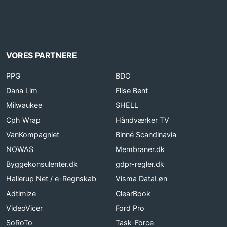
VORES PARTNERE
PPG
BDO
Dana Lim
Flise Bent
Milwaukee
SHELL
Cph Wrap
Håndværker TV
VanKompagniet
Binné Scandinavia
NOWAS
Membraner.dk
Byggekonsulenter.dk
gdpr-regler.dk
Hallerup Net / e-Regnskab
Visma DataLøn
Adtimize
ClearBook
VideoVicer
Ford Pro
SoRoTo
Task-Force