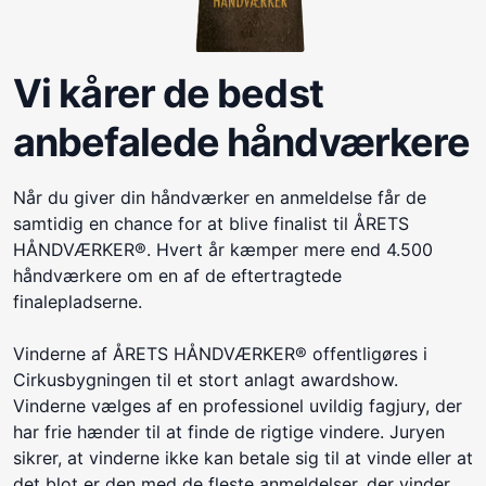
Vi kårer de bedst
anbefalede håndværkere
Når du giver din håndværker en anmeldelse får de
samtidig en chance for at blive finalist til ÅRETS
HÅNDVÆRKER®. Hvert år kæmper mere end 4.500
håndværkere om en af de eftertragtede
finalepladserne.
Vinderne af ÅRETS HÅNDVÆRKER® offentligøres i
Cirkusbygningen til et stort anlagt awardshow.
Vinderne vælges af en professionel uvildig fagjury, der
har frie hænder til at finde de rigtige vindere. Juryen
sikrer, at vinderne ikke kan betale sig til at vinde eller at
det blot er den med de fleste anmeldelser, der vinder.