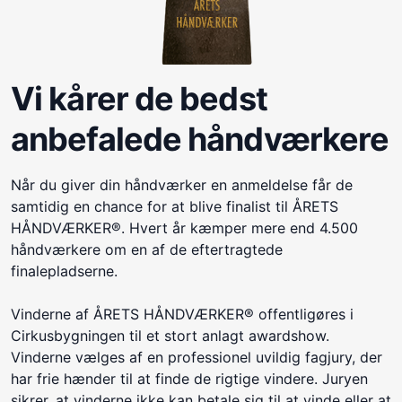
Vi kårer de bedst
anbefalede håndværkere
Når du giver din håndværker en anmeldelse får de
samtidig en chance for at blive finalist til ÅRETS
HÅNDVÆRKER®. Hvert år kæmper mere end 4.500
håndværkere om en af de eftertragtede
finalepladserne.
Vinderne af ÅRETS HÅNDVÆRKER® offentligøres i
Cirkusbygningen til et stort anlagt awardshow.
Vinderne vælges af en professionel uvildig fagjury, der
har frie hænder til at finde de rigtige vindere. Juryen
sikrer, at vinderne ikke kan betale sig til at vinde eller at