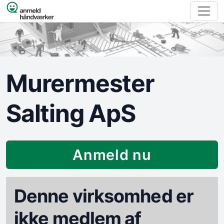
Spring til indhold
Murermester
Salting ApS
Anmeld nu
Denne virksomhed er
ikke medlem af