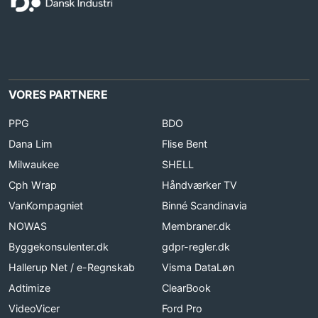
VORES PARTNERE
PPG
BDO
Dana Lim
Flise Bent
Milwaukee
SHELL
Cph Wrap
Håndværker TV
VanKompagniet
Binné Scandinavia
NOWAS
Membraner.dk
Byggekonsulenter.dk
gdpr-regler.dk
Hallerup Net / e-Regnskab
Visma DataLøn
Adtimize
ClearBook
VideoVicer
Ford Pro