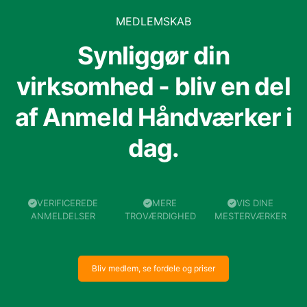
MEDLEMSKAB
Synliggør din
virksomhed - bliv en del
af Anmeld Håndværker i
dag.
VERIFICEREDE
MERE
VIS DINE
ANMELDELSER
TROVÆRDIGHED
MESTERVÆRKER
Bliv medlem, se fordele og priser